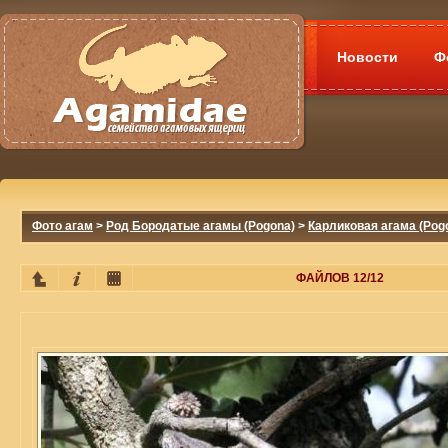
Новости
Ф
Фото агам
>
Род Бородатые агамы (Pogona)
>
Карликовая агама (Pog
ФАЙЛОВ 12/12