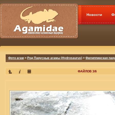
Новости
Ф
Фото агам
>
Род Парусные агамы (Hydrosaurus)
>
Филиппинская пару
ФАЙЛОВ 3/6