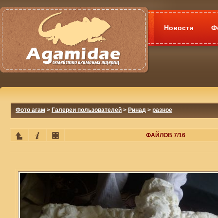
Новости
Ф
Фото агам
>
Галереи пользователей
>
Ринад
>
разное
ФАЙЛОВ 7/16