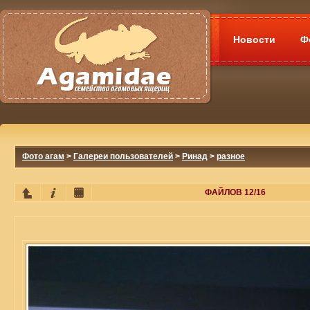
Новости
Ф
Фото агам
>
Галереи пользователей
>
Ринад
>
разное
ФАЙЛОВ 12/16