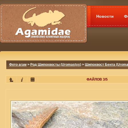
Новости
Ф
Фото агам
>
Род Шипохвосты (Uromastyx)
>
Шипохвост Бента (Uromas
ФАЙЛОВ 3/5