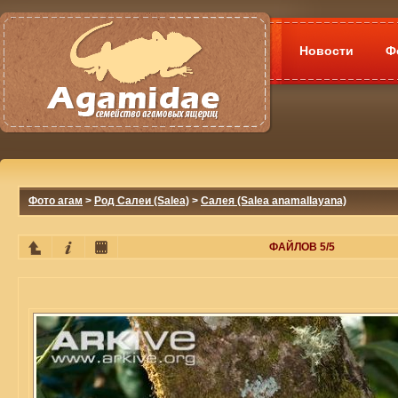
Новости
Ф
Фото агам
>
Род Салеи (Salea)
>
Салея (Salea anamallayana)
ФАЙЛОВ 5/5