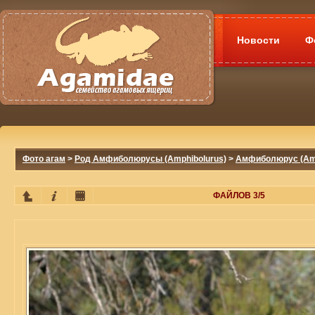
Новости
Ф
Фото агам
>
Род Амфиболюрусы (Amphibolurus)
>
Амфиболюрус (Amph
ФАЙЛОВ 3/5