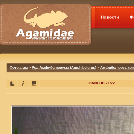
Новости
Ф
Фото агам
>
Род Амфиболюрусы (Amphibolurus)
>
Амфиболюрус конич
ФАЙЛОВ 21/22