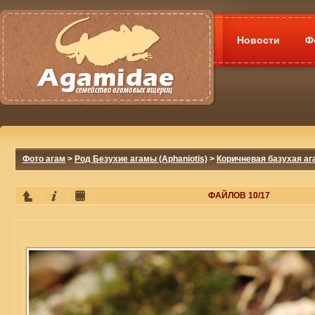
Новости
Ф
Фото агам
>
Род Безухие агамы (Aphaniotis)
>
Коричневая базухая ага
ФАЙЛОВ 10/17