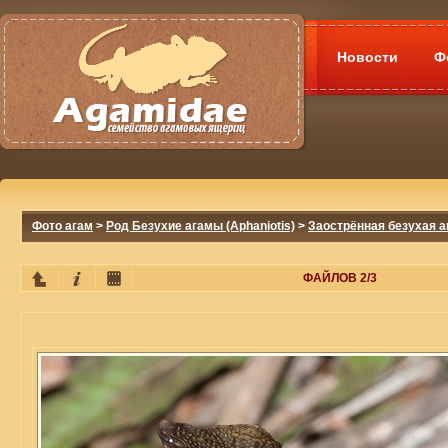
Новости
Ф
Фото агам
>
Род Безухие агамы (Aphaniotis)
>
Заострённая безухая ага
ФАЙЛОВ 2/3