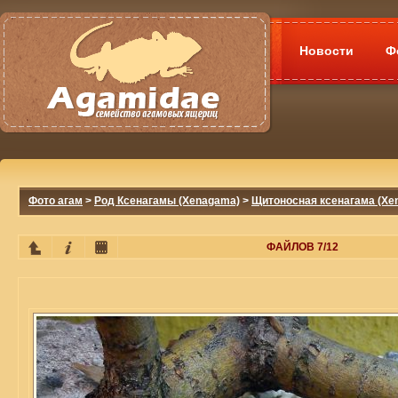
Новости
Ф
Фото агам
>
Род Ксенагамы (Xenagama)
>
Щитоносная ксенагама (Xena
ФАЙЛОВ 7/12