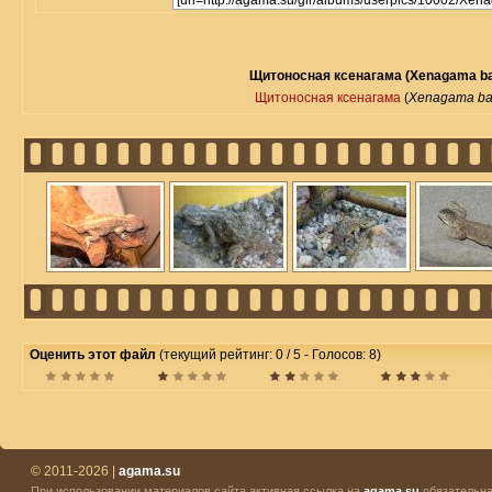
Щитоносная ксенагама (Xenagama bati
Щитоносная ксенагама
(
Xenagama bati
Оценить этот файл
(текущий рейтинг: 0 / 5 - Голосов: 8)
© 2011-2026 |
agama.su
При использовании материалов сайта активная ссылка на
agama.su
обязательна