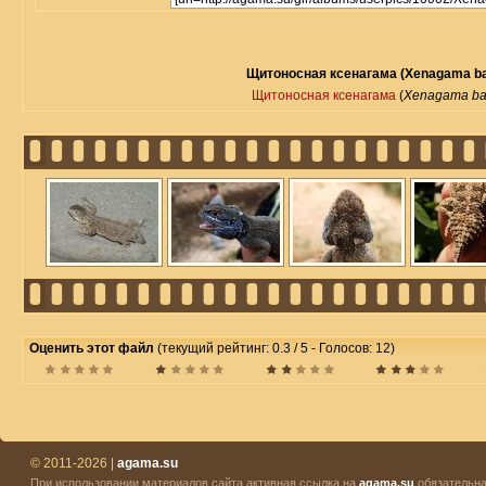
Щитоносная ксенагама (Xenagama bati
Щитоносная ксенагама
(
Xenagama bati
Оценить этот файл
(текущий рейтинг: 0.3 / 5 - Голосов: 12)
© 2011-2026 |
agama.su
При использовании материалов сайта активная ссылка на
agama.su
обязательна