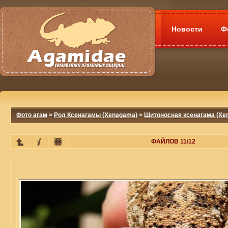
Новости
Ф
Фото агам
>
Род Ксенагамы (Xenagama)
>
Щитоносная ксенагама (Xena
ФАЙЛОВ 11/12