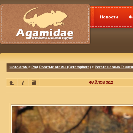
Новости
Ф
Фото агам
>
Род Рогатые агамы (Ceratophora)
>
Рогатая агама Теннент
ФАЙЛОВ 3/12