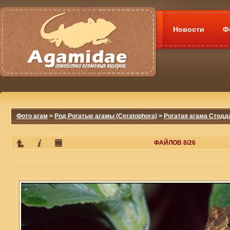
Новости
Ф
Фото агам
>
Род Рогатые агамы (Ceratophora)
>
Рогатая агама Стоддар
ФАЙЛОВ 8/26