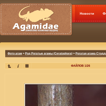
Новости
Ф
Фото агам
>
Род Рогатые агамы (Ceratophora)
>
Рогатая агама Стоддар
ФАЙЛОВ 1/26