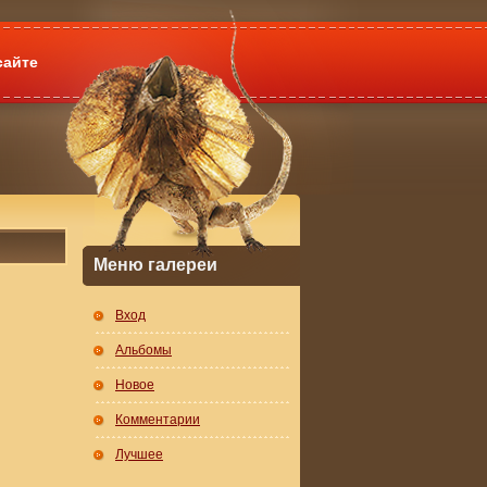
сайте
Меню галереи
Вход
Альбомы
Новое
Комментарии
Лучшее