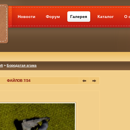
Новости
Форум
Галерея
Каталог
О 
lt
>
Бородатая агама
ФАЙЛОВ 7/34