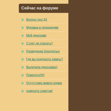
Сейчас на форуме
Вопрос про Д3
Муравьи в террариуме
Мой динозавр
Стоит ли спасать?
Разведение бородатых
Где вы покупаете лампы?
Вылечили динозавра)
Помогите!!!!!!
Отсутствие живого корма
помогите советом!