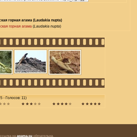
кая горная агама (Laudakia nupta)
ская горная агама
(
Laudakia nupta
)
5 - Голосов: 11)
 ссылка на
agama.su
обязательна.