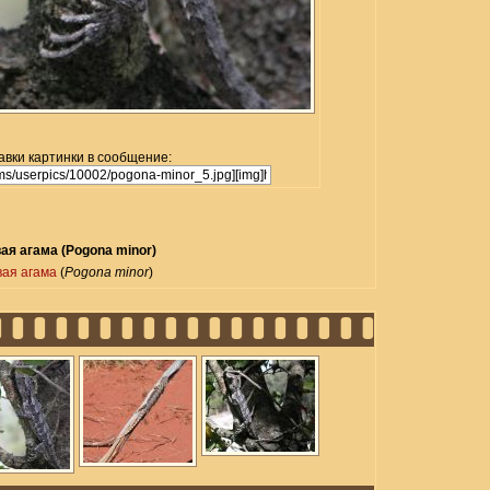
авки картинки в сообщение:
ая агама (Pogona minor)
ая агама
(
Pogona minor
)