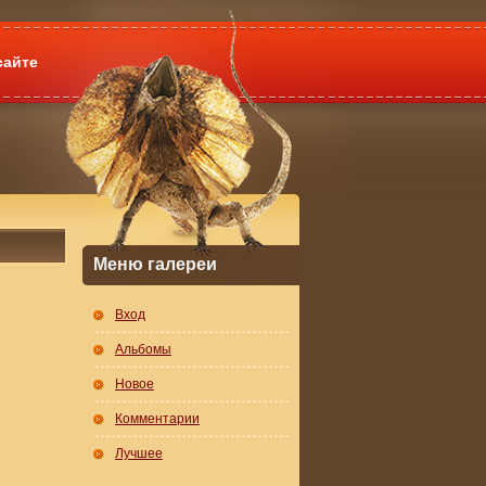
сайте
Меню галереи
Вход
Альбомы
Новое
Комментарии
Лучшее