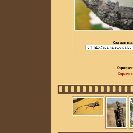
Код для вст
Карликов
Карликов