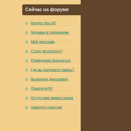
Сейчас на форуме
Вопрос про Д3
Муравьи в террариуме
Мой динозавр
Стоит ли спасать?
Разведение бородатых
Где вы покупаете лампы?
Вылечили динозавра)
Помогите!!!!!!
Отсутствие живого корма
помогите советом!