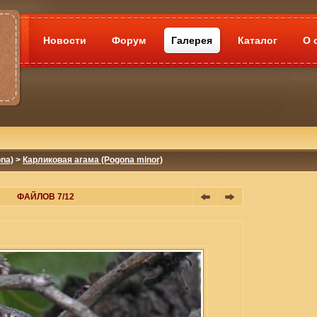
Новости
Форум
Галерея
Каталог
О 
na)
>
Карликовая агама (Pogona minor)
ФАЙЛОВ 7/12