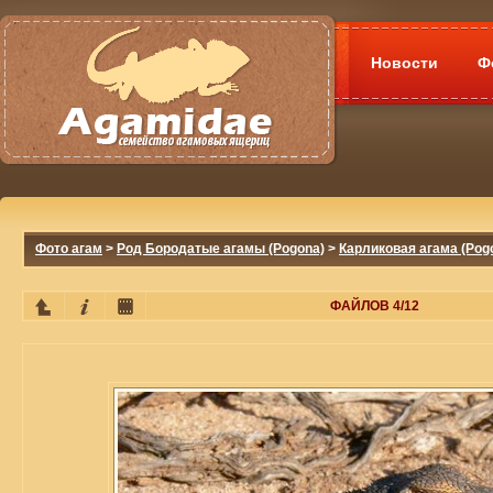
Новости
Ф
Фото агам
>
Род Бородатые агамы (Pogona)
>
Карликовая агама (Pog
ФАЙЛОВ 4/12