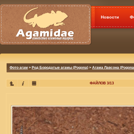
Новости
Ф
Фото агам
>
Род Бородатые агамы (Pogona)
>
Агама Лавсона (Pogona
ФАЙЛОВ 3/13