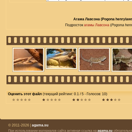
Агама Лавсона (Pogona henrylaws
Подросток
агамы Лавсона
(
Pogona henr
Оценить этот файл
(текущий рейтинг: 0.1 / 5 - Голосов: 10)
© 2011-2026 |
agama.su
При использовании материалов сайта активная ссылка на
agama.su
обязательна