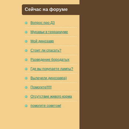
Сейчас на форуме
Вопрос про Д3
Муравьи в террариуме
Мой динозавр
Стоит ли спасать?
Разведение бородатых
Где вы покупаете лампы?
Вылечили динозавра)
Помогите!!!!!!
Отсутствие живого корма
помогите советом!