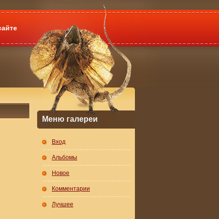
сайте
Меню галереи
Вход
Альбомы
Новое
Комментарии
Лучшее