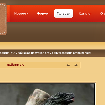
Новости
Форум
Галерея
Каталог
О 
saurus)
>
Амбойнская парусная агама (Hydrosaurus amboinensis)
ФАЙЛОВ 2/5