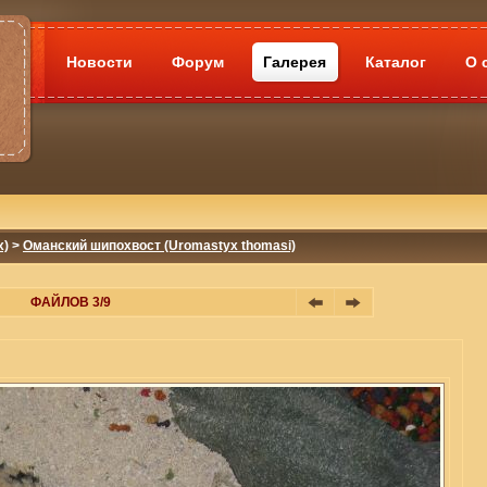
Новости
Форум
Галерея
Каталог
О 
x)
>
Оманский шипохвост (Uromastyx thomasi)
ФАЙЛОВ 3/9