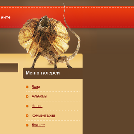
сайте
Меню галереи
Вход
Альбомы
Новое
Комментарии
Лучшее