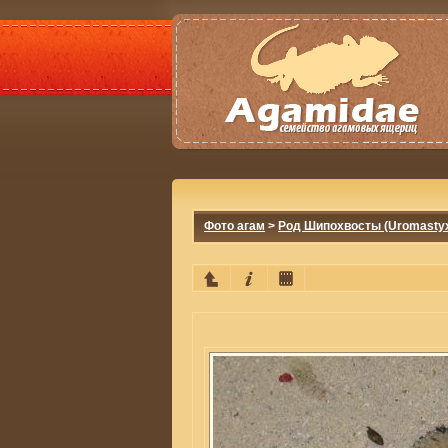
Фото агам
>
Род Шипохвосты (Uromasty