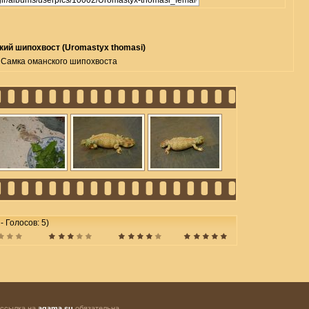
ий шипохвост (Uromastyx thomasi)
Самка оманского шипохвоста
 - Голосов: 5)
 ссылка на
agama.su
обязательна.