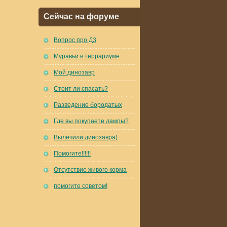
Сейчас на форуме
Вопрос про Д3
Муравьи в террариуме
Мой динозавр
Стоит ли спасать?
Разведение бородатых
Где вы покупаете лампы?
Вылечили динозавра)
Помогите!!!!!!
Отсутствие живого корма
помогите советом!