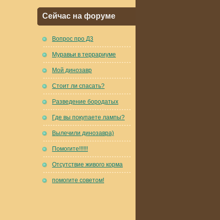
Сейчас на форуме
Вопрос про Д3
Муравьи в террариуме
Мой динозавр
Стоит ли спасать?
Разведение бородатых
Где вы покупаете лампы?
Вылечили динозавра)
Помогите!!!!!!
Отсутствие живого корма
помогите советом!