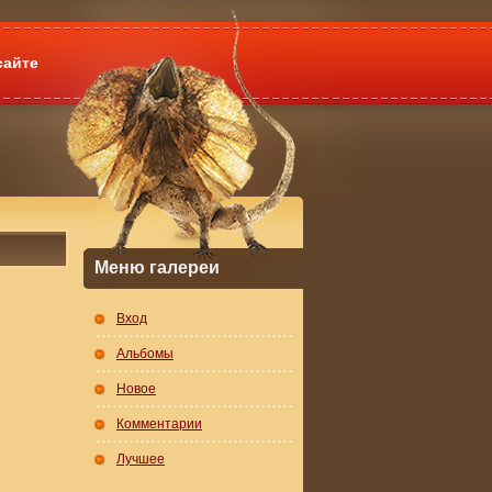
сайте
Меню галереи
Вход
Альбомы
Новое
Комментарии
Лучшее