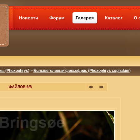
Новости
Форум
Галерея
Каталог
О 
мы (Phoxophrys)
>
Большеголовый фоксофрис (Phoxophrys cephalum)
ФАЙЛОВ 6/8