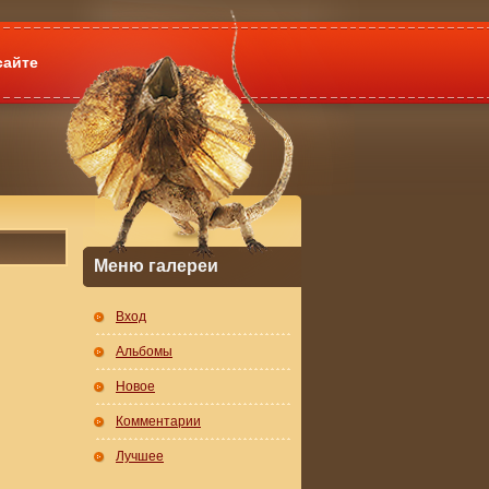
сайте
Меню галереи
Вход
Альбомы
Новое
Комментарии
Лучшее