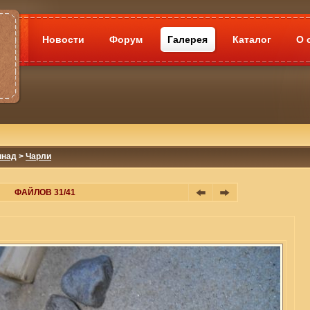
Новости
Форум
Галерея
Каталог
О 
инад
>
Чарли
ФАЙЛОВ 31/41