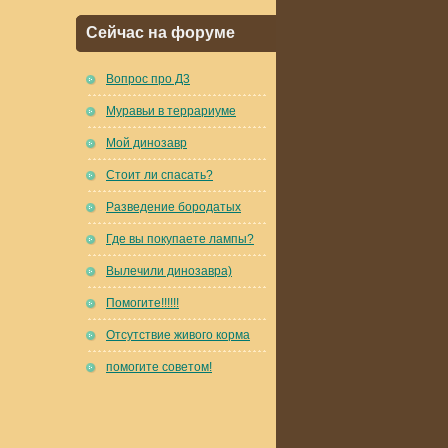
Сейчас на форуме
Вопрос про Д3
Муравьи в террариуме
Мой динозавр
Стоит ли спасать?
Разведение бородатых
Где вы покупаете лампы?
Вылечили динозавра)
Помогите!!!!!!
Отсутствие живого корма
помогите советом!