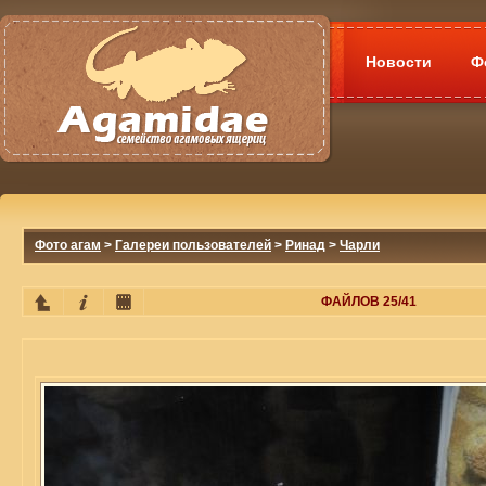
Новости
Ф
Фото агам
>
Галереи пользователей
>
Ринад
>
Чарли
ФАЙЛОВ 25/41