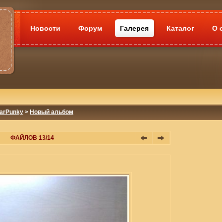
Новости
Форум
Галерея
Каталог
О 
tarPunky
>
Новый альбом
ФАЙЛОВ 13/14