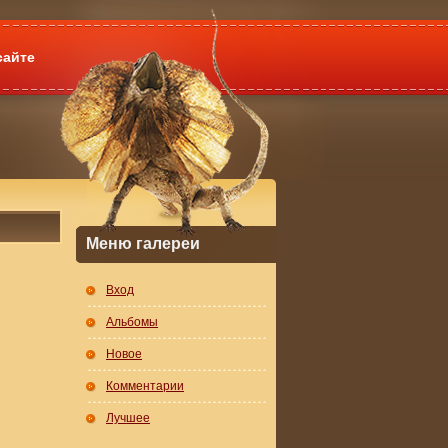
сайте
Меню галереи
Вход
Альбомы
Новое
Комментарии
Лучшее