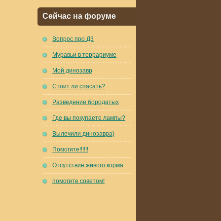
Сейчас на форуме
Вопрос про Д3
Муравьи в террариуме
Мой динозавр
Стоит ли спасать?
Разведение бородатых
Где вы покупаете лампы?
Вылечили динозавра)
Помогите!!!!!!
Отсутствие живого корма
помогите советом!