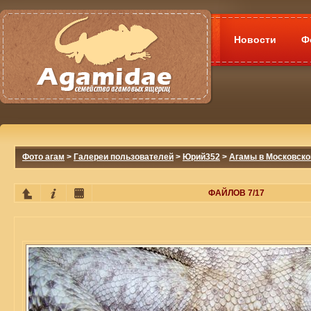
Новости
Ф
Фото агам
>
Галереи пользователей
>
Юрий352
>
Агамы в Московско
ФАЙЛОВ 7/17