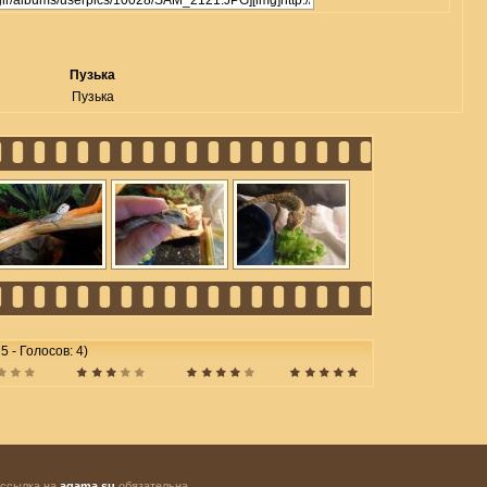
Пузька
Пузька
5 - Голосов: 4)
 ссылка на
agama.su
обязательна.