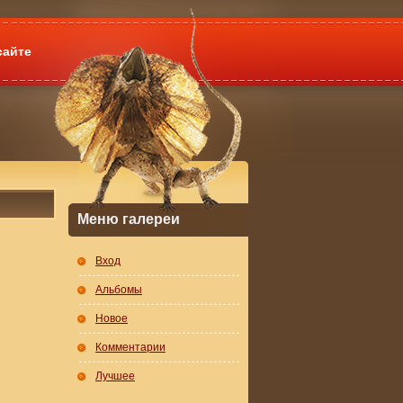
сайте
Меню галереи
Вход
Альбомы
Новое
Комментарии
Лучшее