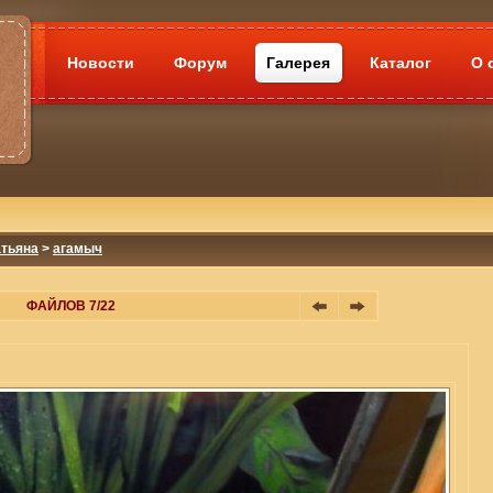
Новости
Форум
Галерея
Каталог
О 
атьяна
>
агамыч
ФАЙЛОВ 7/22