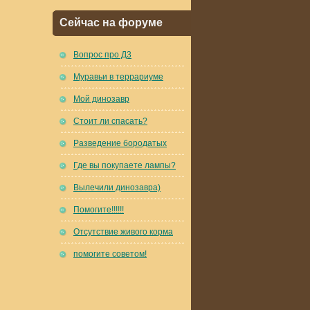
Сейчас на форуме
Вопрос про Д3
Муравьи в террариуме
Мой динозавр
Стоит ли спасать?
Разведение бородатых
Где вы покупаете лампы?
Вылечили динозавра)
Помогите!!!!!!
Отсутствие живого корма
помогите советом!