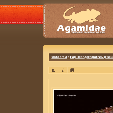
Фото агам
>
Род Псевдокофотисы (Pseud