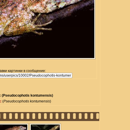
авки картинки в сообщение:
(Pseudocophotis kontumensis)
с
(
Pseudocophotis kontumensis
)