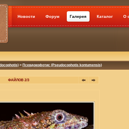
Новости
Форум
Галерея
Каталог
О 
ocophotis)
>
Псевдокофотис (Pseudocophotis kontumensis)
ФАЙЛОВ 2/3