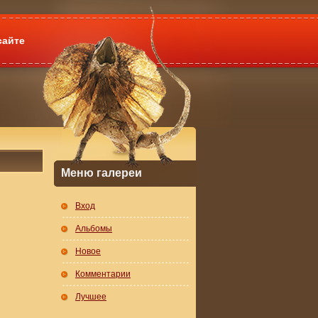
сайте
Меню галереи
Вход
Альбомы
Новое
Комментарии
Лучшее