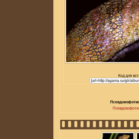
Код для вст
Псевдокофотис 
Псевдокофоти