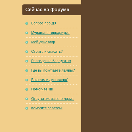
Сейчас на форуме
Вопрос про Д3
Муравьи в террариуме
Мой динозавр
Стоит ли спасать?
Разведение бородатых
Где вы покупаете лампы?
Вылечили динозавра)
Помогите!!!!!!
Отсутствие живого корма
помогите советом!