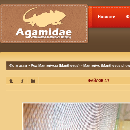
Новости
Ф
Фото агам
>
Род Мантейусы (Mantheyus)
>
Мантейус (Mantheyus phuw
ФАЙЛОВ 4/7