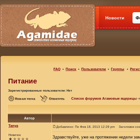
Новости
Ф
FAQ
•
Поиск
•
Пользователи
•
Группы
•
Регис
Питание
Зарегистрированные пользователи: Нет
Список форумов Агамовые ящерицы
-
Автор
Tanya
Добавлено: Пн Фев 18, 2013 12:29 pm
Заголовок со
Новичок
Здравствуйте, уже на протяжении недели заме