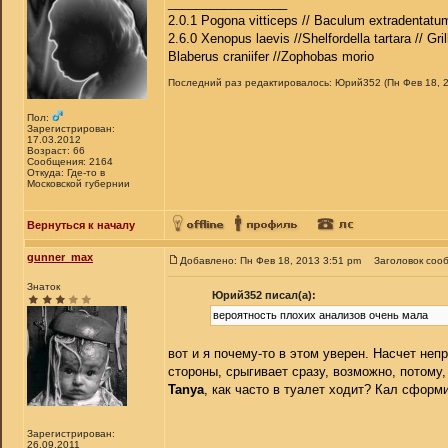
_________________
2.0.1 Pogona vitticeps // Baculum extradentatum
2.6.0 Xenopus laevis //Shelfordella tartara // Gri
Blaberus craniifer //Zophobas morio
Последний раз редактировалось: Юрий352 (Пн Фев 18, 20
Пол:
Зарегистрирован:
17.03.2012
Возраст: 66
Сообщения: 2164
Откуда: Где-то в
Московской губернии
Вернуться к началу
gunner_max
Добавлено: Пн Фев 18, 2013 3:51 pm
Заголовок соо
Знаток
Юрий352 писал(а):
вероятность плохих анализов очень мала
вот и я почему-то в этом уверен. Насчет неп
стороны, срыгивает сразу, возможно, потому
Tanya
, как часто в туалет ходит? Кал сформ
Зарегистрирован:
26.09.2011