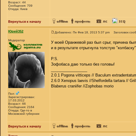
Возраст: 44
Сообщения: 709
Откуда: Киев
Вернуться к началу
Юрий352
Добавлено: Пн Фев 18, 2013 5:37 pm
Заголовок соо
Модератор
У моей Оранжевой раз был срыг, причина была
и в результате отрыгнула толстую "колбаску"
P.S.
Зофобаса даю только без головы!
_________________
2.0.1 Pogona vitticeps // Baculum extradentatum
2.6.0 Xenopus laevis //Shelfordella tartara // Gri
Blaberus craniifer //Zophobas morio
Пол:
Зарегистрирован:
17.03.2012
Возраст: 66
Сообщения: 2164
Откуда: Где-то в
Московской губернии
Вернуться к началу