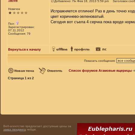
Tanya
Добавлено: Пн Фев 18, 2013 5:59 pm
Заголовок соо
Новичок
Испражняется отлично! Раз в день точно ход
цвет коричнево-зеленоватый.
Сегодня вот съела 4 серчка пока вроде нор
Пол:
Зарегистрирован:
07.11.2012
Сообщения: 79
Вернуться к началу
Показать сообщения:
Список форумов Агамовые ящерицы
-
Страница
1
из
2
Веб-агентство предлагает доступные цены за
заказ лендинга
пейдж.