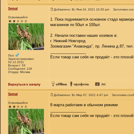
Semal
Добавлено: Вс Янв 24, 2021 10:30 pm
Заголовок со
Освоившийся
1. Пока поднимается основное стадо мраморн
магазинов по 50шт и 100шт.
2. Начали поставки наших козявок в:
г. Нижний Новгород
Зоомагазин "Анаконда", пр. Ленина д.87, тел. 
_________________
Пол:
Если товар сам себя не продаёт - это плохо
Зарегистрирован:
02.12.2011
Возраст: 53
Сообщения: 128
Откуда: Москва
Вернуться к началу
Semal
Добавлено: Вс Мар 07, 2021 4:47 pm
Заголовок соо
Освоившийся
8 марта работаем в обычном режиме
_________________
Если товар сам себя не продаёт - это плохо