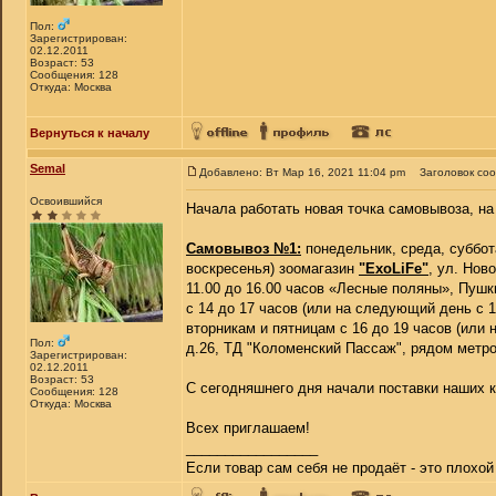
Пол:
Зарегистрирован:
02.12.2011
Возраст: 53
Сообщения: 128
Откуда: Москва
Вернуться к началу
Semal
Добавлено: Вт Мар 16, 2021 11:04 pm
Заголовок со
Освоившийся
Начала работать новая точка самовывоза, на
Самовывоз №1:
понедельник, среда, суббота
воскресенья) зоомагазин
"ExoLiFe"
, ул. Нов
11.00 до 16.00 часов «Лесные поляны», Пуш
с 14 до 17 часов (или на следующий день с 
вторникам и пятницам с 16 до 19 часов (или
Пол:
д.26, ТД "Коломенский Пассаж", рядом метро
Зарегистрирован:
02.12.2011
Возраст: 53
С сегодняшнего дня начали поставки наших к
Сообщения: 128
Откуда: Москва
Всех приглашаем!
_________________
Если товар сам себя не продаёт - это плохо