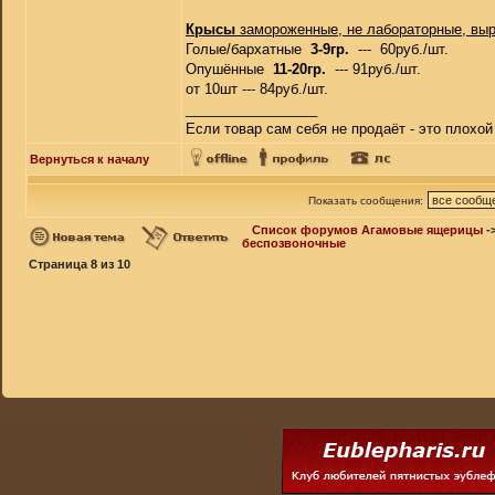
Крысы
замороженные, не лабораторные, вы
Голые/бархатные
3-9гр.
--- 60руб./шт.
Опушённые
11-20гр.
--- 91руб./шт.
от 10шт --- 84руб./шт.
_________________
Если товар сам себя не продаёт - это плохо
Вернуться к началу
Показать сообщения:
Список форумов Агамовые ящерицы
-
беспозвоночные
Страница
8
из
10