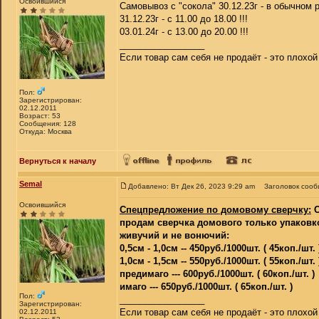
Освоившийся
Самовывоз с "сокола" 30.12.23г - в обычном
31.12.23г - с 11.00 до 18.00 !!!
03.01.24г - с 13.00 до 20.00 !!!
_________________
Если товар сам себя не продаёт - это плохо
Пол:
Зарегистрирован:
02.12.2011
Возраст: 53
Сообщения: 128
Откуда: Москва
Вернуться к началу
Semal
Добавлено: Вт Дек 26, 2023 9:29 am
Заголовок сооб
Освоившийся
Спецпредложение по домовому сверчку:
С
продам сверчка домового только упаковко
живучий и не вонючий:
0,5см - 1,0см -- 450руб./1000шт. ( 45коп./шт. 
1,0см - 1,5см -- 550руб./1000шт. ( 55коп./шт. 
предимаго --- 600руб./1000шт. ( 60коп./шт.
имаго --- 650руб./1000шт. ( 65коп./шт. )
Пол:
_________________
Зарегистрирован:
Если товар сам себя не продаёт - это плохо
02.12.2011