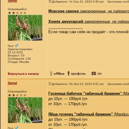
Semal
Добавлено: Чт Сен 21, 2023 9:30 pm
Заголовок соо
Освоившийся
Морские свинки
замороженные, не лаборат
Хомяк джунгарсий
замороженные, не лабор
_________________
Если товар сам себя не продаёт - это плохо
Пол:
Зарегистрирован:
02.12.2011
Возраст: 53
Сообщения: 128
Откуда: Москва
Вернуться к началу
Semal
Добавлено: Пн Ноя 13, 2023 9:52 am
Заголовок соо
Освоившийся
Гусеница бабочки "табачный бражник"
(Ma
до 10уп. --- 190руб./уп.
от 10уп. --- 170руб./уп.
Яйца гусениц "табачный бражник"
(Manduca
до 10уп. --- 190руб./уп.
от 10уп. --- 170руб./уп.
Пол: