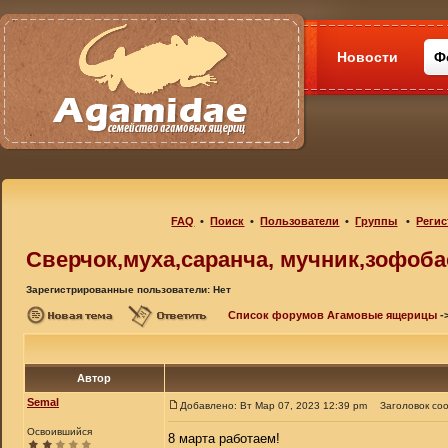
Новости
Ф
FAQ
•
Поиск
•
Пользователи
•
Группы
•
Регис
Cверчок,муха,саранча, мучник,зофобас
Зарегистрированные пользователи: Нет
Список форумов Агамовые ящерицы
-
Автор
Semal
Добавлено: Вт Мар 07, 2023 12:39 pm
Заголовок со
Освоившийся
8 марта работаем!