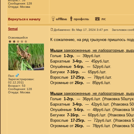
Возраст: 53
Сообщения: 128
Откуда: Москва
Вернуться к началу
Semal
Добавлено: Вс Мар 17, 2024 3:47 pm
Заголовок соо
Освоившийся
К сожалению, на ряд грызунов пришлось подн
Мыши
замороженные, не лабораторные, выр
Голые
1-2гр.
--- 39руб./шт.
Бархатные
3-4гр.
--- 45руб./шт.
Опушённые
5-6гр.
--- 52руб./шт.
Бегунки
7-16гр.
--- 65руб./шт.
Пол:
Взрослые
17-25гр.
--- 78руб./шт.
Зарегистрирован:
Огромные от
26гр.
--- 85руб./шт.
02.12.2011
Возраст: 53
Сообщения: 128
Откуда: Москва
Мыши
замороженные, не лабораторные, выр
Голые
1-2гр.
--- 36руб./шт. (Упаковка 50штук 
Бархатные
3-4гр.
--- 42руб./шт. (Упаковка 50
Опушённые
5-6гр.
--- 48руб./шт. (Упаковка 5
Бегунки
7-16гр.
--- 60руб./шт. (Упаковка 50шт
Взрослые
17-25гр.
--- 72руб./шт. (Упаковка 5
Огромные от
26гр.
--- 78руб./шт. (Упаковка 5