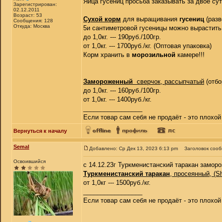
Яйца гусениц просьба заказывать за двое сут
Зарегистрирован:
02.12.2011
Возраст: 53
Сухой корм
для выращивания
гусениц
(разв
Сообщения: 128
Откуда: Москва
5и сантиметровой гусеницы можно вырастить
до 1,0кг. --- 190руб./100гр.
от 1,0кг. --- 1700руб./кг. (Оптовая упаковка)
Корм хранить в
морозильной
камере!!!
Замороженный
сверчок, рассыпчатый
(отб
до 1,0кг. --- 160руб./100гр.
от 1,0кг. --- 1400руб./кг.
_________________
Если товар сам себя не продаёт - это плохо
Вернуться к началу
Semal
Добавлено: Ср Дек 13, 2023 6:13 pm
Заголовок соо
Освоившийся
с 14.12.23г Туркменистанский таракан замор
Туркменистанский таракан
, просеянный, (Sh
от 1,0кг --- 1500руб./кг.
_________________
Если товар сам себя не продаёт - это плохо