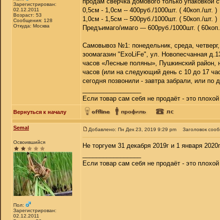
продам сверчка домового только упаковкой с
Зарегистрирован:
0,5см - 1,0см -- 400руб./1000шт. ( 40коп./шт. )
02.12.2011
Возраст: 53
1,0см - 1,5см -- 500руб./1000шт. ( 50коп./шт. )
Сообщения: 128
Откуда: Москва
Предъимаго/имаго --- 600руб./1000шт. ( 60коп.
Самовывоз №1: понедельник, среда, четверг, 
зоомагазин "ExoLiFe", ул. Новопесчанная д.1
часов «Лесные поляны», Пушкинский район, 
часов (или на следующий день с 10 до 17 час
сегодня позвонили - завтра забрали, или по 
_________________
Если товар сам себя не продаёт - это плохо
Вернуться к началу
Semal
Добавлено: Пн Дек 23, 2019 9:29 pm
Заголовок соо
Освоившийся
Не торгуем 31 декабря 2019г и 1 января 2020г
_________________
Если товар сам себя не продаёт - это плохо
Пол:
Зарегистрирован:
02.12.2011