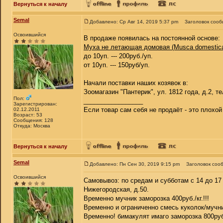
Вернуться к началу
Semal
Добавлено: Ср Авг 14, 2019 5:37 pm
Заголовок сооб
Освоившийся
В продаже появилась на постоянной основе:
Муха не летающая домовая (Musca domestic
до 10уп. --- 200руб./уп.
от 10уп. --- 150руб/уп.
Начали поставки наших козявок в:
Зоомагазин "Пантерик", ул. 1812 года, д.2, те
Пол:
_________________
Зарегистрирован:
Если товар сам себя не продаёт - это плохо
02.12.2011
Возраст: 53
Сообщения: 128
Откуда: Москва
Вернуться к началу
Semal
Добавлено: Пн Сен 30, 2019 9:15 pm
Заголовок соо
Освоившийся
Самовывоз: по средам и субботам с 14 до 17 
Нижегородская, д.50.
Временно мучник заморозка 400руб./кг.!!!
Временно и ограниченно смесь куколок/мучни
Временно! бимакулят имаго заморозка 800руб./