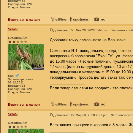
Возраст: 53
Сообщения: 128
Откуда: Москва
Вернуться к началу
Semal
Добавлено: Чт Фев 20, 2020 5:44 pm
Заголовок соо
Освоившийся
Добавили точку самовывоза на Варшавке.
Самовывоз №1: понедельник, среда, четверг, 
воскресенья) зоомагазин "ExoLiFe", ул. Ново
до 16.00 часов «Лесные поляны», Пушкински
17 часов (или на следующий день с 10 до 17
понедельникам и четвергам с 15.00 до 19.00
Пол:
террариумов». Просьба делать заказ так: сег
Зарегистрирован:
_________________
02.12.2011
Возраст: 53
Если товар сам себя не продаёт - это плохо
Сообщения: 128
Откуда: Москва
Вернуться к началу
Semal
Добавлено: Вс Мар 08, 2020 2:21 pm
Заголовок соо
Освоившийся
Всех наших принцесс и королев с 8 марта! 
_________________