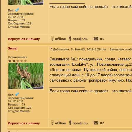
_________________
Если товар сам себя не продаёт - это плохо
Пол:
Зарегистрирован:
02.12.2011
Возраст: 53
Сообщения: 128
Откуда: Москва
Вернуться к началу
Semal
Добавлено: Вс Ноя 03, 2019 8:28 pm
Заголовок соо
Освоившийся
Самовывоз №1: понедельник, среда, четверг, 
зоомагазин "ExoLiFe", ул. Новопесчанная д.1
«Лесные поляны», Пушкинский район, непоср
следующий день с 10 до 17 часов) зоомагази
самовывоз с района Тропарево-Никулино. Прос
_________________
Если товар сам себя не продаёт - это плохо
Пол:
Зарегистрирован:
02.12.2011
Возраст: 53
Сообщения: 128
Откуда: Москва
Вернуться к началу