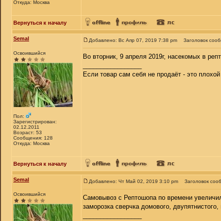
Откуда: Москва
Вернуться к началу
Semal
Добавлено: Вс Апр 07, 2019 7:38 pm
Заголовок соо
Освоившийся
Во вторник, 9 апреля 2019г, насекомых в реп
_________________
Если товар сам себя не продаёт - это плохо
Пол:
Зарегистрирован:
02.12.2011
Возраст: 53
Сообщения: 128
Откуда: Москва
Вернуться к началу
Semal
Добавлено: Чт Май 02, 2019 3:10 pm
Заголовок соо
Освоившийся
Самовывоз с Рептошопа по времени увеличилс
заморозка сверчка домового, двупятнистого,
_________________