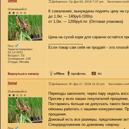
Semal
Добавлено: Ср Дек 04, 2019 7:37 pm
Заголовок соо
Освоившийся
К сожалению, вынуждены поднять цену на су
до 1,0кг. --- 140руб./100гр.
от 1,0кг. --- 1200руб./кг. (Оптовая упаковка)
Цена на сухой корм для саранчи остаётся пр
_________________
Пол:
Если товар сам себя не продаёт - это плохо
Зарегистрирован:
02.12.2011
Возраст: 53
Сообщения: 128
Откуда: Москва
Вернуться к началу
Semal
Добавлено: Вт Дек 17, 2019 11:32 pm
Заголовок соо
Освоившийся
Переезды закончили, через пару недель вос
Просим у всех наших покупателей прощение,
Постараюсь больше не допускать такого безо
обязаны работать с нашими конкурентами. Пр
прощения.
Домовый есть все размеры, предложение акт
Спецпредложение по домовому сверчку:
Пол: