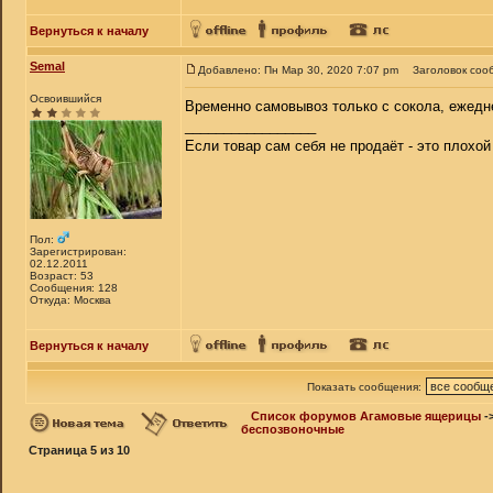
Вернуться к началу
Semal
Добавлено: Пн Мар 30, 2020 7:07 pm
Заголовок соо
Освоившийся
Временно самовывоз только с сокола, ежедн
_________________
Если товар сам себя не продаёт - это плохо
Пол:
Зарегистрирован:
02.12.2011
Возраст: 53
Сообщения: 128
Откуда: Москва
Вернуться к началу
Показать сообщения:
Список форумов Агамовые ящерицы
-
беспозвоночные
Страница
5
из
10