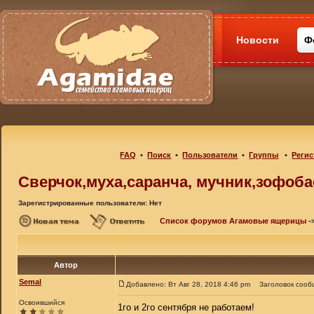
Новости
Ф
FAQ
•
Поиск
•
Пользователи
•
Группы
•
Регис
Cверчок,муха,саранча, мучник,зофобас
Зарегистрированные пользователи: Нет
Список форумов Агамовые ящерицы
-
Автор
Semal
Добавлено: Вт Авг 28, 2018 4:46 pm
Заголовок сооб
Освоившийся
1го и 2го сентября не работаем!