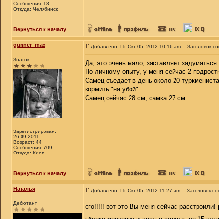
Сообщения: 18
Откуда: Челябинск
Вернуться к началу
gunner_max
Добавлено: Пт Окт 05, 2012 10:16 am
Заголовок с
Знаток
Да, это очень мало, заставляет задуматься.
По личному опыту, у меня сейчас 2 подростк
Самец съедает в день около 20 туркмениста
кормить "на убой".
Самец сейчас 28 см, самка 27 см.
Зарегистрирован:
26.09.2011
Возраст: 44
Сообщения: 709
Откуда: Киев
Вернуться к началу
Наталья
Добавлено: Пт Окт 05, 2012 11:27 am
Заголовок со
Дебютант
ого!!!!! вот это Вы меня сейчас расстроили
яблоки,морковку и листья салата. но 15 шту