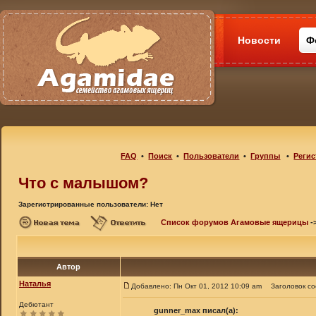
Новости
Ф
FAQ
•
Поиск
•
Пользователи
•
Группы
•
Регис
Что с малышом?
Зарегистрированные пользователи: Нет
Список форумов Агамовые ящерицы
-
Автор
Наталья
Добавлено: Пн Окт 01, 2012 10:09 am
Заголовок с
Дебютант
gunner_max писал(а):