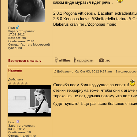
каком виде муравья идет речь .
_________________
2.0.1 Pogona vitticeps // Baculum extradentatu
2.6.0 Xenopus laevis //Shelfordella tartara // Gr
Blaberus craniifer //Zophobas morio
Пол:
Зарегистрирован:
17.03.2012
Возраст: 66
Сообщения: 2164
Откуда: Где-то в Московской
губернии
Вернуться к началу
Наталья
Добавлено: Ср Окт 03, 2012 9:27 am
Заголовок со
Дебютант
Спасибо всем большуууущее за советы!
стенки террариума тоже, чтобы они к агаме 
таракашек-не ест, думаю потому что по эти
будет кушать! Еще раз всем большое спас
Пол:
Зарегистрирован:
03.09.2012
Сообщения: 18
Откуда: Челябинск