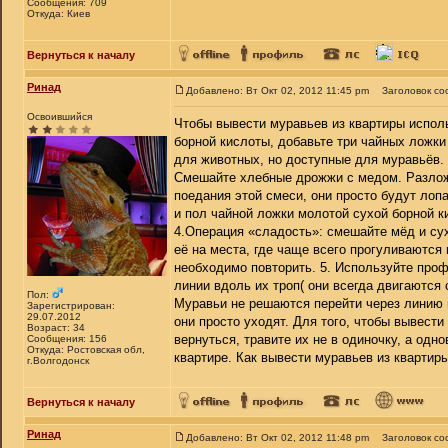
Сообщения: 709
Откуда: Киев
Вернуться к началу
Ринад
Добавлено: Вт Окт 02, 2012 11:45 pm
Заголовок со
Освоившийся
Чтобы вывести муравьев из квартиры испол
борной кислоты, добавьте три чайных ложки
для животных, но доступные для муравьёв. 
Смешайте хлебные дрожжи с медом. Разложи
поедания этой смеси, они просто будут лоп
и пол чайной ложки молотой сухой борной к
4.Операция «сладость»: смешайте мёд и су
её на места, где чаще всего прогуливаются 
необходимо повторить. 5. Используйте про
линии вдоль их троп( они всегда двигаются с
Пол:
Муравьи не решаются перейти через линию и
Зарегистрирован:
29.07.2012
они просто уходят. Для того, чтобы вывести
Возраст: 34
вернуться, травите их не в одиночку, а од
Сообщения: 156
Откуда: Ростовская обл,
квартире. Как вывести муравьев из квартир
г.Волгодонск
Вернуться к началу
Ринад
Добавлено: Вт Окт 02, 2012 11:48 pm
Заголовок со