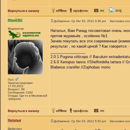
Вернуться к началу
Юрий352
Добавлено: Ср Окт 03, 2012 3:36 pm
Заголовок со
Модератор
Наталья, Вам Ринад посоветовал очень экол
против муравьёв , особенно №1.
Зачем покупать все эти современные (комме
результат , но какой ценой ? Как говорится 
_________________
2.0.1 Pogona vitticeps // Baculum extradentatu
2.6.0 Xenopus laevis //Shelfordella tartara // Gr
Blaberus craniifer //Zophobas morio
Пол:
Зарегистрирован:
17.03.2012
Возраст: 66
Сообщения: 2164
Откуда: Где-то в Московской
губернии
Вернуться к началу
Наталья
Добавлено: Ср Окт 03, 2012 5:32 pm
Заголовок со
Дебютант