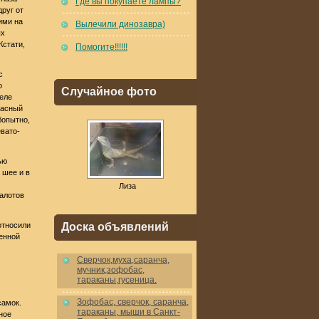
Где вы покупаете лампы?
руг от
ими на
Вылечили динозавра)
ых
Кстати,
Помогите!!!!!!
с
о
Случайное фото
теле
расный
бопытно,
евато-
ью
 шее и в
Лиза
калотов
 относили
Доска объявлений
енной
Cверчок,муха,саранча,
мучник,зофобас,
тараканы,гусеница.
Зофобас, сверчок, саранча,
самок.
тараканы, мыши в Санкт-
ное