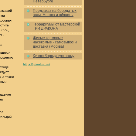
Петербурге
Предзаказ на бородатых
ержащий
агам. Москва и область.
ума
косовая
Террариумы от мастерской
естить
ТРИ ДРАКОНА
0-85%,
°C,
Живые кормовые
.
насекомые - самовывоз и
а.
доставка (Москва)
ющиеся
Куплю бородатую агаму
тношению
https://primakon.ru/
оходя
ледует
, а также
ивые
вещение
на
ая
кальций.