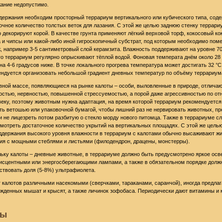
ание недопустимо.
держания необходим просторный террариум вертикального или кубического типа, сод
очное количество толстых веток для лазания. С этой же целью заднюю стенку террари
 декорируют корой. В качестве грунта применяют лёгкий верховой торф, кокосовый ко
 и чипсы или какой-либо иной гигроскопичный субстрат, под которым необходимо пом
, например 3-5 сантиметровый слой керамзита. Влажность поддерживают на уровне 7
го террариум регулярно опрыскивают тёплой водой. Фоновая температа днём около 28 
на 4-6 градусов ниже. В точке локального прогрева температура может достигать 32 °C
ндуется организовать небольшой градиент дневных температур по объёму террариум
вной массе, появляющиеся на рынке калоты – особи, выловленные в природе, отлича
остью, нервностью, повышенной стрессуемостью, а порой даже агрессивностью по о
веку, поэтому животным нужна адаптация, на время которой террариум рекомендуется
ть ветошью или упаковочной бумагой, чтобы лишний раз не нервировать животных, пр
и не лицезреть потом разбитую о стекло морду нового питомца. Также в террариуме с
мотреть достаточное количество укрытий на вертикальных площадях. С этой же целью
ддержания высокого уровня влажности в террариум с калотами обычно высаживают ж
ия с мощными стеблями и листьями (филодендрон, драцены, монстерры).
ьку калоты – дневные животные, в террариуме должно быть предусмотрено яркое ос
сцентными или энергосберегающими лампами, а также в обязательном порядке долж
ствовать доля (5-8%) ультрафиолета.
 калотов различными насекомыми (сверчками, тараканами, саранчой), иногда предлаг
жденных мышат и крысят, а также личинок зофобаса. Периодически дают витамины и 
ды