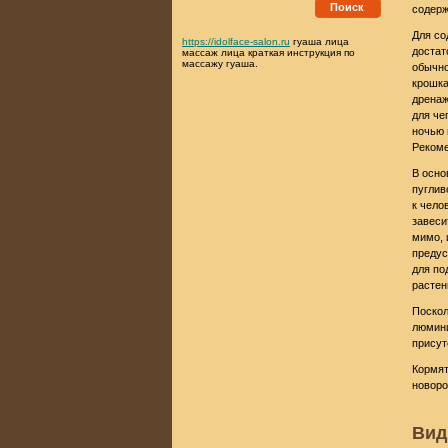
Поиск
содерж
Для со
https://idolface-salon.ru
гуаша лица
достат
массаж лица краткая инструкция по
массажу гуаша.
обычно
крошка
дренаж
для че
ночью 
Рекоме
В осно
пуглив
к чело
завеси
мимо, 
предус
для по
растен
Поскол
люмини
присут
Кормят
новоро
Ви