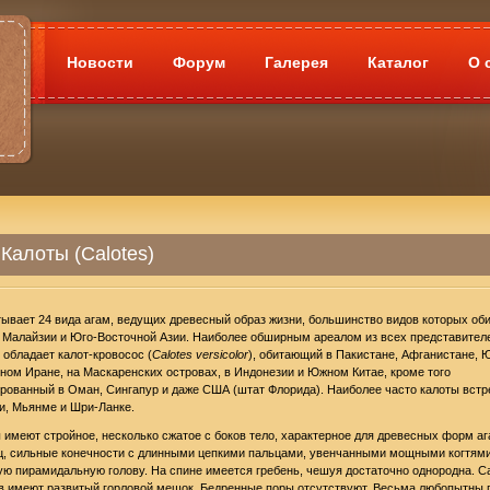
Новости
Форум
Галерея
Каталог
О 
Калоты (Calotes)
ывает 24 вида агам, ведущих древесный образ жизни, большинство видов которых оби
 Малайзии и Юго-Восточной Азии. Наиболее обширным ареалом из всех представител
 обладает калот-кровосос (
Calotes versicolor
), обитающий в Пакистане, Афганистане, 
ном Иране, на Маскаренских островах, в Индонезии и Южном Китае, кроме того
рованный в Оман, Сингапур и даже США (штат Флорида). Наиболее часто калоты вст
и, Мьянме и Шри-Ланке.
 имеют стройное, несколько сжатое с боков тело, характерное для древесных форм а
, сильные конечности с длинными цепкими пальцами, увенчанными мощными когтями
ую пирамидальную голову. На спине имеется гребень, чешуя достаточно однородна. 
в имеют развитый горловой мешок. Бедренные поры отсутствуют. Весьма любопытны 