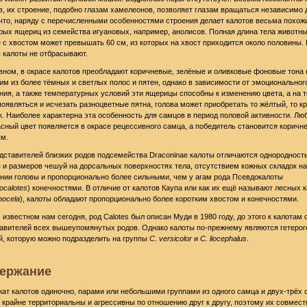
в, их строение, подобно глазам хамелеонов, позволяет глазам вращаться независимо д
 что, наряду с перечисленными особенностями строения делает калотов весьма похож
рых ящериц из семейства игуановых, например, анолисов. Полная длина тела животн
 с хвостом может превышать 60 см, из которых на хвост приходится около половины. 
 калоты не отбрасывают.
вном, в окрасе калотов преобладают коричневые, зелёные и оливковые фоновые тона 
им из более тёмных и светлых полос и пятен, однако в зависимости от эмоциональног
ния, а также температурных условий эти ящерицы способны к изменению цвета, а на 
появляться и исчезать разноцветные пятна, голова может приобретать то жёлтый, то к
к. Наиболее характерна эта особенность для самцов в период половой активности. Лю
асный цвет появляется в окрасе рецессивного самца, а победитель становится коричн
м.
дставителей близких родов подсемейства Draconinae калоты отличаются однородност
и размеров чешуй на дорсальных поверхностях тела, отсутствием кожных складок на
нии головы и пропорционально более сильными, чем у агам рода Псевдокалоты
ocalotes
) конечностями. В отличие от калотов Каупа или как их ещё называют лесных 
hocela
), калоты обладают пропорционально более коротким хвостом и конечностями.
, известном нам сегодня, род Calotes был описан Муди в 1980 году, до этого к калотам
авителей всех вышеупомянутых родов. Однако калоты по-прежнему являются гетерог
й, которую можно подразделить на группы
C. versicolor
и
C. liocephalus
.
ержание
ат калотов одиночно, парами или небольшими группами из одного самца и двух-трёх 
крайне территориальны и агрессивны по отношению друг к другу, поэтому их совмест