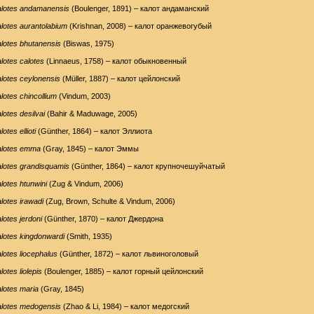
lotes andamanensis
(Boulenger, 1891) – калот андаманский
lotes aurantolabium
(Krishnan, 2008) – калот оранжевогубый
lotes bhutanensis
(Biswas, 1975)
lotes calotes
(Linnaeus, 1758) – калот обыкновенный
lotes ceylonensis
(Müller, 1887) – калот цейлонский
lotes chincollium
(Vindum, 2003)
lotes desilvai
(Bahir & Maduwage, 2005)
lotes ellioti
(Günther, 1864) – калот Эллиота
lotes emma
(Gray, 1845) – калот Эммы
lotes grandisquamis
(Günther, 1864) – калот крупночешуйчатый
lotes htunwini
(Zug & Vindum, 2006)
lotes irawadi
(Zug, Brown, Schulte & Vindum, 2006)
lotes jerdoni
(Günther, 1870) – калот Джердона
lotes kingdonwardi
(Smith, 1935)
lotes liocephalus
(Günther, 1872) – калот львиноголовый
lotes liolepis
(Boulenger, 1885) – калот горный цейлонский
lotes maria
(Gray, 1845)
lotes medogensis
(Zhao & Li, 1984) – калот медогский