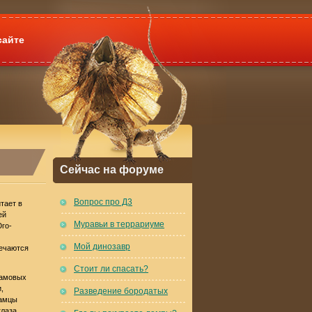
сайте
Сейчас на форуме
Вопрос про Д3
тает в
ей
Муравьи в террариуме
Юго-
Мой динозавр
речаются
Стоит ли спасать?
гамовых
,
Разведение бородатых
Самцы
глаза