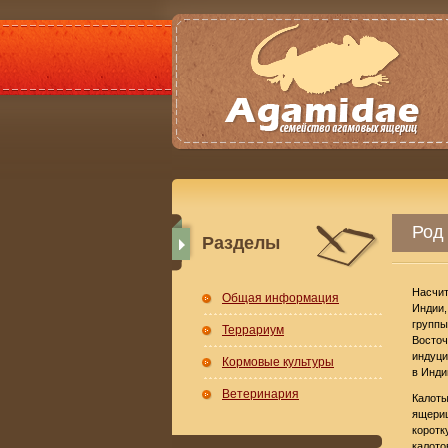
Род 
Разделы
Насчит
Общая информация
Индии,
группы
Террариум
Восточ
индуци
Кормовые культуры
в Инди
Ветеринария
Калоты
ящериц
коротк
калото