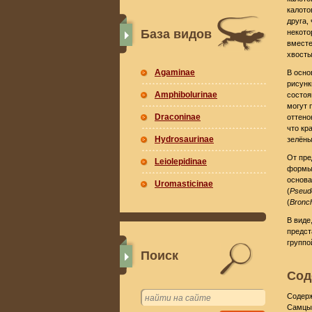
калото
друга,
База видов
некото
вместе
хвосты
Agaminae
В осно
рисунк
Amphibolurinae
состоя
могут 
Draconinae
оттено
что кр
Hydrosaurinae
зелёны
От пре
Leiolepidinae
формы 
основа
Uromasticinae
(
Pseud
(
Bronc
В виде
предст
группо
Поиск
Сод
Содерж
Самцы 