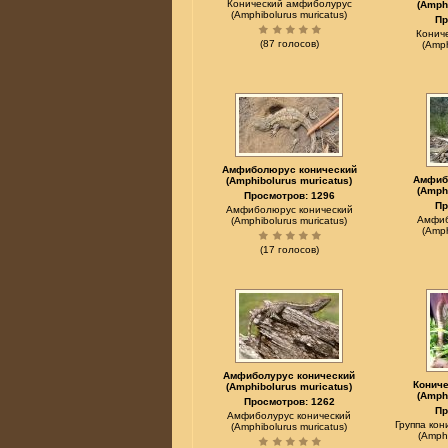
Конический амфиболурус
(Amph
(Amphibolurus muricatus)
Пр
Конич
(87 голосов)
(Amph
Амфиболюрус конический
Амфиб
(Amphibolurus muricatus)
(Amph
Просмотров: 1296
Пр
Амфиболюрус конический
Амфиб
(Amphibolurus muricatus)
(Amph
(17 голосов)
Амфиболурус конический
Конич
(Amphibolurus muricatus)
(Amph
Просмотров: 1262
Пр
Амфиболурус конический
Группа ко
(Amphibolurus muricatus)
(Amphi