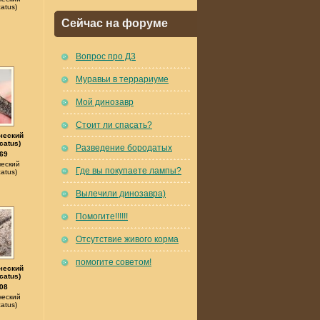
atus)
Сейчас на форуме
Вопрос про Д3
Муравьи в террариуме
Мой динозавр
Стоит ли спасать?
ческий
catus)
Разведение бородатых
69
еский
Где вы покупаете лампы?
atus)
Вылечили динозавра)
Помогите!!!!!!
Отсутствие живого корма
помогите советом!
ческий
catus)
08
ческий
atus)