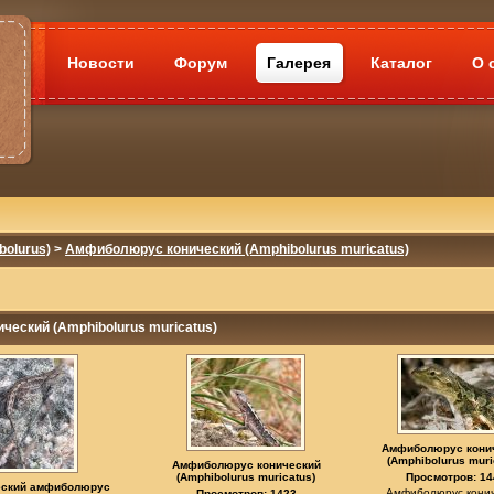
Новости
Форум
Галерея
Каталог
О 
olurus)
>
Амфиболюрус конический (Amphibolurus muricatus)
ческий (Amphibolurus muricatus)
Амфиболюрус кони
(Amphibolurus muri
Амфиболюрус конический
(Amphibolurus muricatus)
Просмотров: 14
еский амфиболюрус
Амфиболюрус кони
Просмотров: 1423