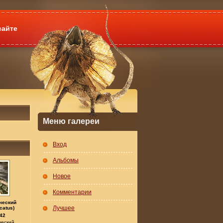
сайте
Меню галереи
Вход
Альбомы
Новое
Комментарии
ческий
Лучшее
catus)
42
ческий