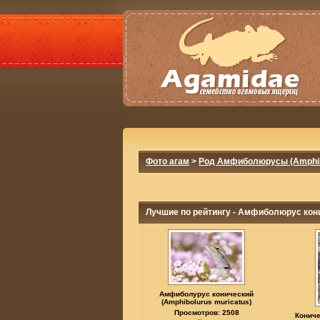
Фото агам
>
Род Амфиболюрусы (Amphib
Лучшие по рейтингу - Амфиболюрус кони
Амфиболурус конический
(Amphibolurus muricatus)
Просмотров: 2508
Конич