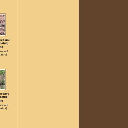
ческий
catus)
48
ческий
atus)
олюрус
catus)
99
ческий
atus)