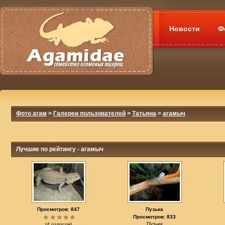
Новости
Ф
Фото агам
>
Галереи пользователей
>
Татьяна
>
агамыч
Лучшие по рейтингу - агамыч
Просмотров: 847
Пузька
Просмотров: 833
Пузька
(4 голосов)