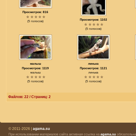
Просмотров: 816
Просмотров: 1102
(5 голосов)
(5 голосов)
малыш
линька
Просмотров: 1119
Просмотров: 1121
малыш
линька
(5 голосов)
(5 голосов)
Файлов: 22 / Страниц: 2
© 2011-2026 |
agama.su
При использовании материалов сайта активная ссылка на
agama.su
обязательна