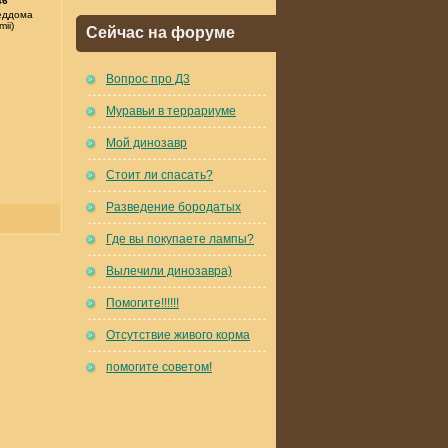
46
еддома
mii)
Сейчас на форуме
Вопрос про Д3
Муравьи в террариуме
Мой динозавр
Стоит ли спасать?
Разведение бородатых
Где вы покупаете лампы?
Вылечили динозавра)
Помогите!!!!!!
Отсутствие живого корма
помогите советом!