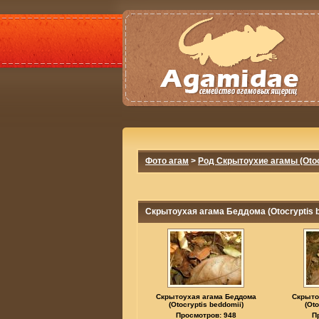
Фото агам
>
Род Скрытоухие агамы (Otoc
Скрытоухая агама Беддома (Otocryptis b
Скрытоухая агама Беддома
Скрыто
(Otocryptis beddomii)
(Oto
Просмотров: 948
П