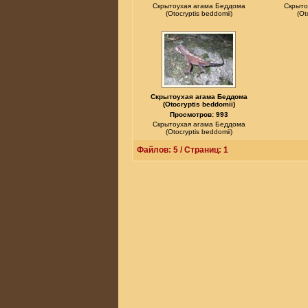
Скрытоухая агама Беддома
Скрыто
(Otocryptis beddomii)
(Ot
Скрытоухая агама Беддома
(Otocryptis beddomii)
Просмотров: 993
Скрытоухая агама Беддома
(Otocryptis beddomii)
Файлов: 5 / Страниц: 1