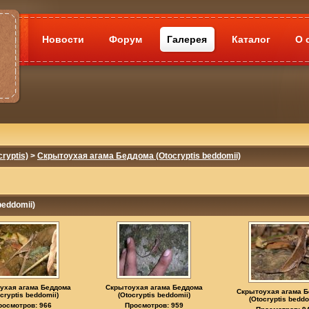
Новости
Форум
Галерея
Каталог
О 
ryptis)
>
Скрытоухая агама Беддома (Otocryptis beddomii)
eddomii)
ухая агама Беддома
Скрытоухая агама Беддома
Скрытоухая агама 
cryptis beddomii)
(Otocryptis beddomii)
(Otocryptis beddo
росмотров: 966
Просмотров: 959