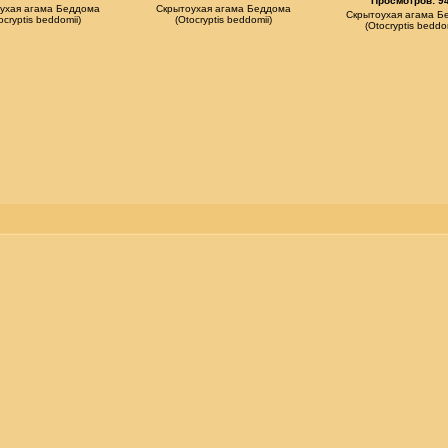
Просмотров: 9
ухая агама Беддома
Скрытоухая агама Беддома
Скрытоухая агама Б
ocryptis beddomii)
(Otocryptis beddomii)
(Otocryptis beddo