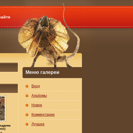
сайте
Меню галереи
Вход
Альбомы
Новое
Комментарии
Лучшее
Беддома
mii)