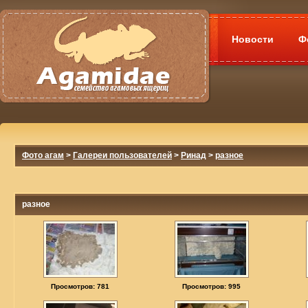
Новости
Ф
Фото агам
>
Галереи пользователей
>
Ринад
>
разное
разное
Просмотров: 781
Просмотров: 995