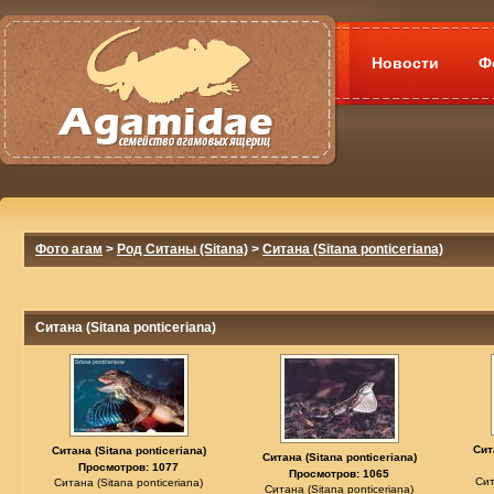
Новости
Ф
Фото агам
>
Род Ситаны (Sitana)
>
Ситана (Sitana ponticeriana)
Ситана (Sitana ponticeriana)
Сит
Ситана (Sitana ponticeriana)
Ситана (Sitana ponticeriana)
Просмотров: 1077
Просмотров: 1065
Сит
Ситана (Sitana ponticeriana)
Ситана (Sitana ponticeriana)