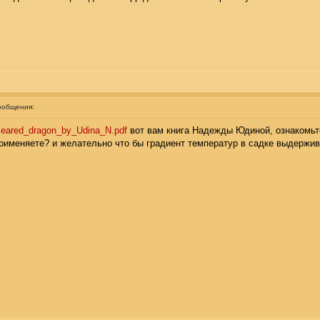
ообщения:
s/Beared_dragon_by_Udina_N.pdf
вот вам книга Надежды Юдиной, ознакомьте
рименяете? и желательно что бы градиент температур в садке выдержива