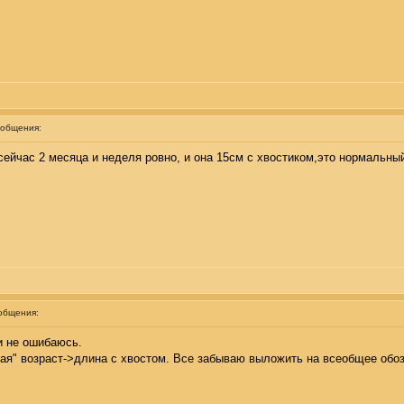
ообщения:
 сейчас 2 месяца и неделя ровно, и она 15см с хвостиком,это нормальны
общения:
и не ошибаюсь.
ная" возраст->длина с хвостом. Все забываю выложить на всеобщее обоз