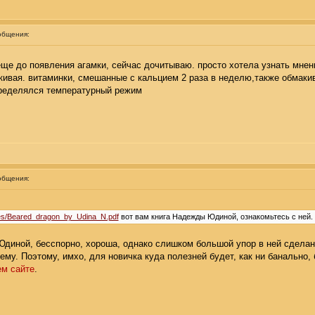
общения:
еще до появления агамки, сейчас дочитываю. просто хотела узнать мнен
ивая. витаминки, смешанные с кальцием 2 раза в неделю,также обмакив
пределялся температурный режим
общения:
files/Beared_dragon_by_Udina_N.pdf
вот вам книга Надежды Юдиной, ознакомьтесь с ней.
диной, бесспорно, хороша, однако слишком большой упор в ней сделан
чему. Поэтому, имхо, для новичка куда полезней будет, как ни банально
ем сайте
.