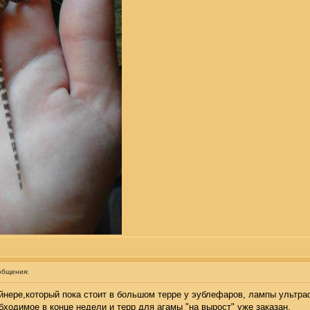
общения:
йнере,который пока стоит в большом терре у эублефаров, лампы ультра
ходимое в конце недели и терр для агамы "на вырост" уже заказан.