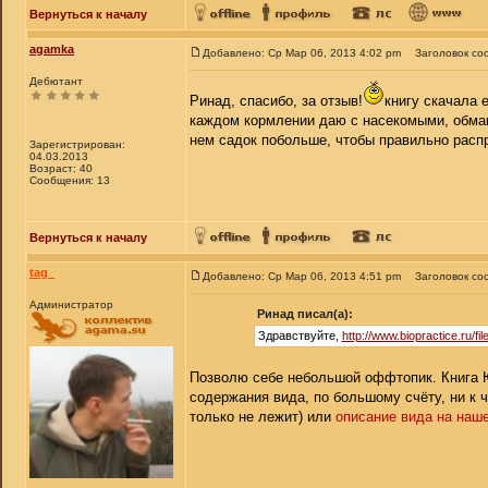
Вернуться к началу
agamka
Добавлено: Ср Мар 06, 2013 4:02 pm
Заголовок со
Дебютант
Ринад, спасибо, за отзыв!
книгу скачала 
каждом кормлении даю с насекомыми, обмак
нем садок побольше, чтобы правильно рас
Зарегистрирован:
04.03.2013
Возраст: 40
Сообщения: 13
Вернуться к началу
tag_
Добавлено: Ср Мар 06, 2013 4:51 pm
Заголовок со
Администратор
Ринад писал(а):
Здравствуйте,
http://www.biopractice.ru/
Позволю себе небольшой оффтопик. Книга Ю
содержания вида, по большому счёту, ни к 
только не лежит) или
описание вида на наш