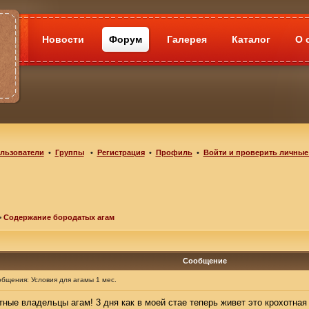
Новости
Форум
Галерея
Каталог
О 
льзователи
•
Группы
•
Регистрация
•
Профиль
•
Войти и проверить личные
>
Содержание бородатых агам
Сообщение
общения:
Условия для агамы 1 мес.
ые владельцы агам! 3 дня как в моей стае теперь живет это крохотная