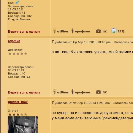
Пол:
Зарегистрирован:
19.05.2011
Возраст: 43
Сообщения: 102
Откуда: Москва
Вернуться к началу
agamka
Добавлено: Ср Апр 10, 2013 10:46 pm
Заголовок с
Дебютант
а вот еще бы хотелось узнать, моей агамке
Зарегистрирован:
04.03.2013
Возраст: 40
Сообщения: 13
Вернуться к началу
gunner_max
Добавлено: Чт Апр 11, 2013 11:50 am
Заголовок со
Знаток
не супер, но и в пределах допустимого, есл
у меня дома есть табличка "рекомендатель