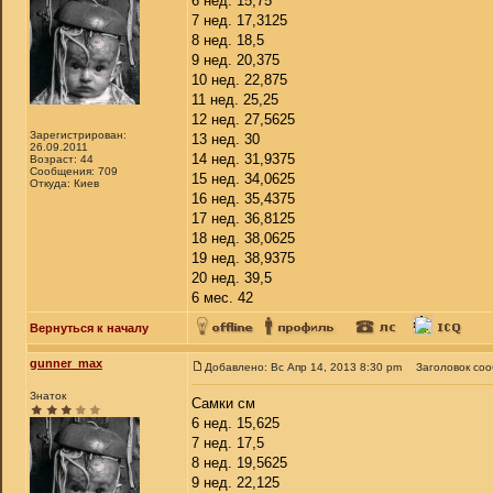
6 нед. 15,75
7 нед. 17,3125
8 нед. 18,5
9 нед. 20,375
10 нед. 22,875
11 нед. 25,25
12 нед. 27,5625
Зарегистрирован:
13 нед. 30
26.09.2011
14 нед. 31,9375
Возраст: 44
Сообщения: 709
15 нед. 34,0625
Откуда: Киев
16 нед. 35,4375
17 нед. 36,8125
18 нед. 38,0625
19 нед. 38,9375
20 нед. 39,5
6 мес. 42
Вернуться к началу
gunner_max
Добавлено: Вс Апр 14, 2013 8:30 pm
Заголовок со
Знаток
Самки см
6 нед. 15,625
7 нед. 17,5
8 нед. 19,5625
9 нед. 22,125