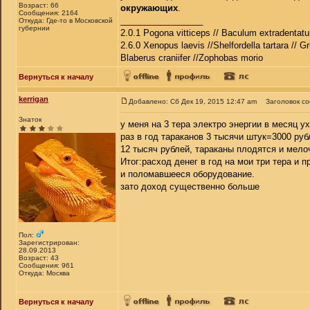
Возраст: 66
окружающих
.
Сообщения: 2164
_________________
Откуда: Где-то в Московской
губернии
2.0.1 Pogona vitticeps // Baculum extradentatu
2.6.0 Xenopus laevis //Shelfordella tartara // Gr
Blaberus craniifer //Zophobas morio
Вернуться к началу
kerrigan
Добавлено: Сб Дек 19, 2015 12:47 am
Заголовок с
Знаток
у меня на 3 тера электро энергии в месяц у
раз в год тараканов 3 тысячи штук=3000 ру
12 тысяч рублей, тараканы плодятся и мело
Итог:расход денег в год на мои три тера и
и поломавшееся оборудование.
зато доход существенно больше
Пол:
Зарегистрирован:
28.09.2013
Возраст: 43
Сообщения: 961
Откуда: Москва
Вернуться к началу