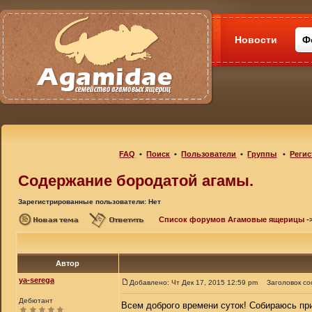
Новости
Ф
FAQ
•
Поиск
•
Пользователи
•
Группы
•
Регис
Содержание бородатой агамы.
Зарегистрированные пользователи: Нет
Список форумов Агамовые ящерицы
-
Автор
ya-serega
Добавлено: Чт Дек 17, 2015 12:59 pm
Заголовок с
Дебютант
Всем доброго времени суток! Собираюсь пр