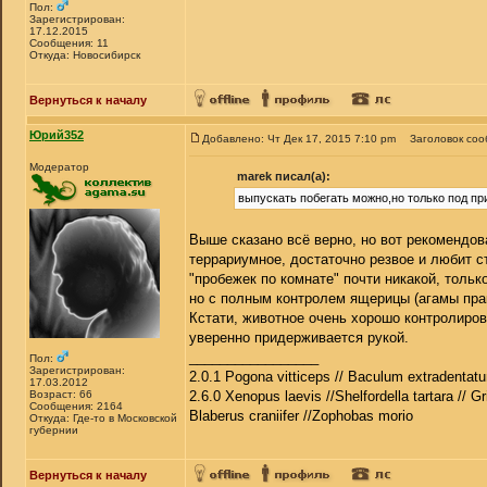
Пол:
Зарегистрирован:
17.12.2015
Сообщения: 11
Откуда: Новосибирск
Вернуться к началу
Юрий352
Добавлено: Чт Дек 17, 2015 7:10 pm
Заголовок соо
Модератор
marek писал(а):
выпускать побегать можно,но только под п
Выше сказано всё верно, но вот рекомендов
террариумное, достаточно резвое и любит с
"пробежек по комнате" почти никакой, тольк
но с полным контролем ящерицы (агамы прак
Кстати, животное очень хорошо контролиров
уверенно придерживается рукой.
_________________
Пол:
Зарегистрирован:
2.0.1 Pogona vitticeps // Baculum extradentatu
17.03.2012
Возраст: 66
2.6.0 Xenopus laevis //Shelfordella tartara // Gr
Сообщения: 2164
Blaberus craniifer //Zophobas morio
Откуда: Где-то в Московской
губернии
Вернуться к началу