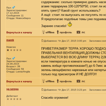
содержанию: сколько примерно давать насеко
агаме террариума 100-120*50*50, стоит ли и
Пол:
опять греет)? Какой грунт использовать?
Зарегистрирован:
17.12.2015
А ещё: стоит ли выпускать ее погулять по к
Сообщения: 11
Откуда: Новосибирск
Я предполагаю подобные темы уже поднимал
Заранее спасибо!
Вернуться к началу
marek
Добавлено: Чт Дек 17, 2015 3:00 pm
Заголовок соо
Новичок
ПРИВЕТ!РАЗМЕР ТЕРРА ХОРОШО ПОДХОДИТ
ПРАВЕЛЬНАЯ ВЕНТИЛЯЦИЯ,ДОЛЖНЫ СТОЯ
ВЫБЕРАЕТСЯ ВО ВСЮ ДЛИНУ ТЕРРА) 2)ЗЕРКА
Пол:
если температура в комнате ночью не опуск
Зарегистрирован:
24.06.2015
камень вобще противопоказан!!) до 6-7мес а
Возраст: 39
Сообщения: 59
зелень-овощи(мелко нарезаные или натертые
Откуда: Latvia/Anglia
только под присмотром И НЕ ДОЛГО!!
Вернуться к началу
ya-serega
Добавлено: Чт Дек 17, 2015 3:23 pm
Заголовок соо
Дебютант
Спасибо огромное!