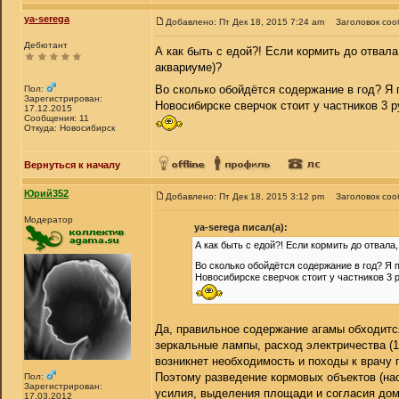
ya-serega
Добавлено: Пт Дек 18, 2015 7:24 am
Заголовок соо
Дебютант
А как быть с едой?! Если кормить до отвала
аквариуме)?
Во сколько обойдётся содержание в год? Я 
Пол:
Зарегистрирован:
Новосибирске сверчок стоит у частников 3 ру
17.12.2015
Сообщения: 11
Откуда: Новосибирск
Вернуться к началу
Юрий352
Добавлено: Пт Дек 18, 2015 3:12 pm
Заголовок соо
Модератор
ya-serega писал(а):
А как быть с едой?! Если кормить до отвала
Во сколько обойдётся содержание в год? Я п
Новосибирске сверчок стоит у частников 3 ру
Да, правильное содержание агамы обходитс
зеркальные лампы, расход электричества (1
возникнет необходимость и походы к врачу 
Поэтому разведение кормовых объектов (нас
Пол:
Зарегистрирован:
усилия, выделения площади и согласия до
17.03.2012