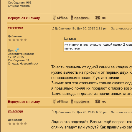
Сообщения: 961
Откуда: Москва
Вернуться к началу
ya-serega
Добавлено: Вс Дек 20, 2015 2:31 pm
Заголовок соо
Дебютант
Цитата:
ну у меня в год только от одной самки 2 кла
качеством
Пол:
Зарегистрирован:
17.12.2015
Сообщения: 11
Откуда: Новосибирск
То есть прибыль от одной самки за кладку о
нужно вычесть из прибыли от первых двух к
половозрелыми после 2-ух лет жизни.
Значит вся эта стоимость только окупит со
я правильно понял их продают с такого возр
Такие выводы я делаю из прочитанных стат
Вернуться к началу
ya-serega
Добавлено: Вс Дек 20, 2015 6:06 pm
Заголовок соо
Дебютант
Ладно это подождёт. Возник ещё вопрос: ка
спячку впадут или умрут? Как правильно за