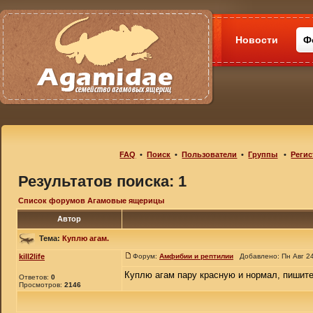
Новости
Ф
FAQ
•
Поиск
•
Пользователи
•
Группы
•
Регис
Результатов поиска: 1
Список форумов Агамовые ящерицы
Автор
Тема:
Куплю агам.
kill2life
Форум:
Амфибии и рептилии
Добавлено: Пн Авг 24
Куплю агам пару красную и нормал, пишите
Ответов:
0
Просмотров:
2146