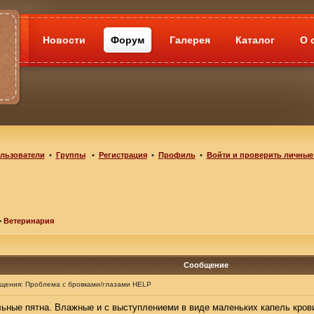
Новости
Форум
Галерея
Каталог
О 
льзователи
•
Группы
•
Регистрация
•
Профиль
•
Войти и проверить личные
>
Ветеринария
Сообщение
бщения:
Проблема с бровками/глазами HELP
ьные пятна. Влажные и с выступлениеми в виде маленьких капель кров