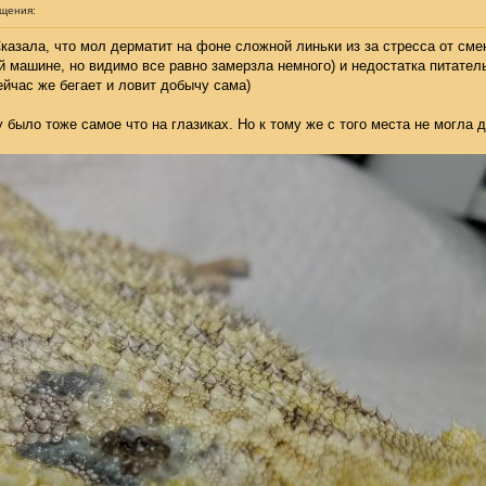
бщения:
казала, что мол дерматит на фоне сложной линьки из за стресса от смен
й машине, но видимо все равно замерзла немного) и недостатка питател
ейчас же бегает и ловит добычу сама)
у было тоже самое что на глазиках. Но к тому же с того места не могла 