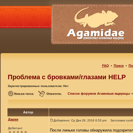
FAQ
•
Поиск
•
По
Проблема с бровками/глазами HELP
Зарегистрированные пользователи: Нет
Список форумов Агамовые ящерицы
-
Автор
Дария
Добавлено: Ср Дек 28, 2016 6:53 pm
Заголовок соо
Дебютант
После линьки головы обнаружила подозрител