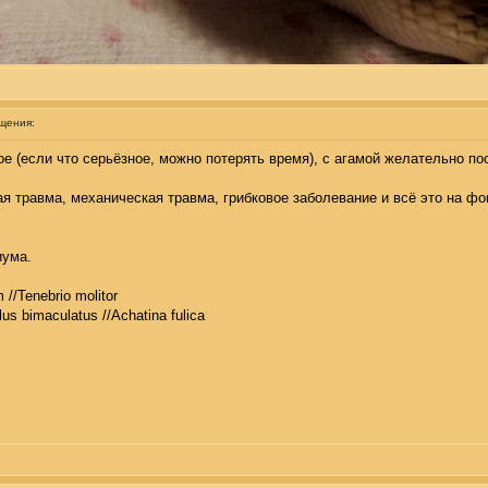
щения:
ое (если что серьёзное, можно потерять время), с агамой желательно по
кая травма, механическая травма, грибковое заболевание и всё это на ф
иума.
 //Tenebrio molitor
llus bimaculatus //Achatina fulica