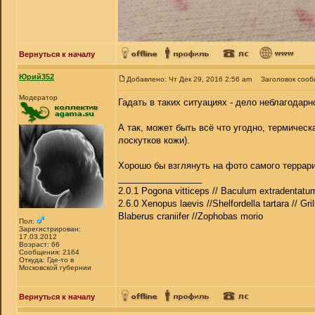
Вернуться к началу
Юрий352
Добавлено: Чт Дек 29, 2016 2:56 am
Заголовок сооб
Модератор
Гадать в таких ситуациях - дело неблагодарн
А так, может быть всё что угодно, термичес
лоскутков кожи).
Хорошо бы взглянуть на фото самого террар
_________________
2.0.1 Pogona vitticeps // Baculum extradentatum
2.6.0 Xenopus laevis //Shelfordella tartara // Gri
Blaberus craniifer //Zophobas morio
Пол:
Зарегистрирован:
17.03.2012
Возраст: 66
Сообщения: 2164
Откуда: Где-то в
Московской губернии
Вернуться к началу