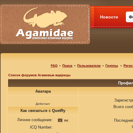
Новости
Ф
FAQ
•
Поиск
•
Пользователи
•
Группы
•
Регис
Список форумов Агамовые ящерицы
Профил
Аватара
Зарегистр
Дебютант
Всего соо
Как связаться с QuetRy
Личное сообщение:
Последний
ICQ Number: