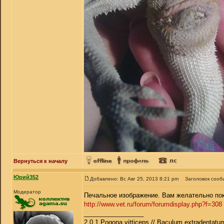
Вернуться к началу
Юрий352
Добавлено: Вс Авг 25, 2013 8:21 pm
Заголовок сооб
Модератор
Печальное изображение. Вам желательно пока
http://www.vet.ru/forum/forumdisplay.php?f=308
_________________
2.0.1 Pogona vitticeps // Baculum extradentatum