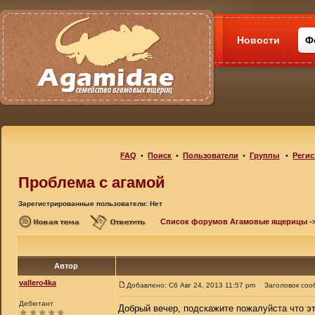
Новости
Ф
FAQ
•
Поиск
•
Пользователи
•
Группы
•
Регис
Проблема с агамой
Зарегистрированные пользователи: Нет
Список форумов Агамовые ящерицы
-
Автор
vallero4ka
Добавлено: Сб Авг 24, 2013 11:57 pm
Заголовок соо
Дебютант
Добрый вечер, подскажите пожалуйста что э