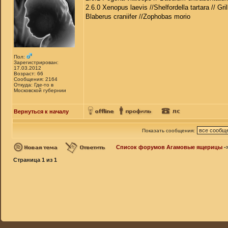
2.6.0 Xenopus laevis //Shelfordella tartara // Gri
Blaberus craniifer //Zophobas morio
Пол:
Зарегистрирован:
17.03.2012
Возраст: 66
Сообщения: 2164
Откуда: Где-то в
Московской губернии
Вернуться к началу
Показать сообщения:
Список форумов Агамовые ящерицы
-
Страница
1
из
1