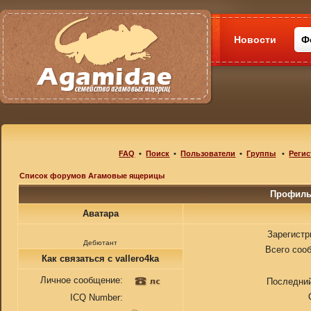
Новости
Ф
FAQ
•
Поиск
•
Пользователи
•
Группы
•
Регис
Список форумов Агамовые ящерицы
Профиль 
Аватара
Зарегистр
Дебютант
Всего соо
Как связаться с vallero4ka
Личное сообщение:
Последний
ICQ Number: