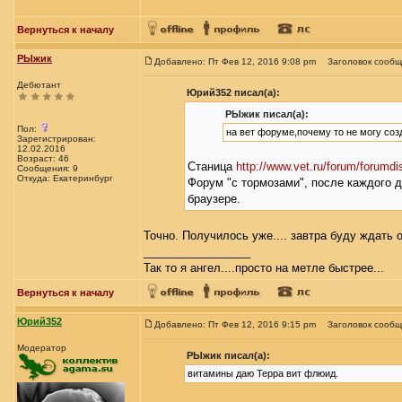
Вернуться к началу
РЫжик
Добавлено: Пт Фев 12, 2016 9:08 pm
Заголовок сообщ
Дебютант
Юрий352 писал(а):
РЫжик писал(а):
Пол:
на вет форуме,почему то не могу созд
Зарегистрирован:
12.02.2016
Возраст: 46
Станица
http://www.vet.ru/forum/forumd
Сообщения: 9
Откуда: Екатеринбург
Форум "с тормозами", после каждого д
браузере.
Точно. Получилось уже.... завтра буду ждать
_________________
Так то я ангел....просто на метле быстрее...
Вернуться к началу
Юрий352
Добавлено: Пт Фев 12, 2016 9:15 pm
Заголовок сообщ
Модератор
РЫжик писал(а):
витамины даю Терра вит флюид.