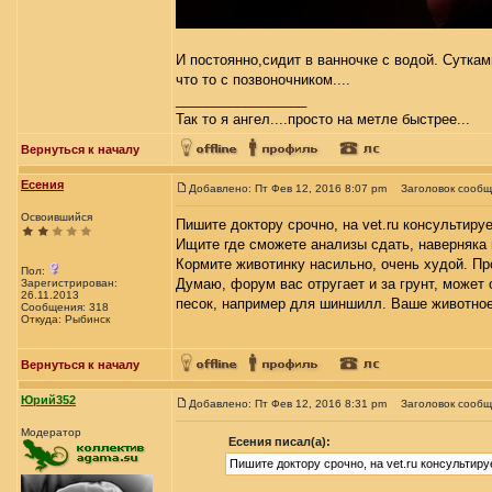
И постоянно,сидит в ванночке с водой. Сутками
что то с позвоночником....
_________________
Так то я ангел....просто на метле быстрее...
Вернуться к началу
Есения
Добавлено: Пт Фев 12, 2016 8:07 pm
Заголовок сообщ
Освоившийся
Пишите доктору срочно, на vet.ru консультиру
Ищите где сможете анализы сдать, наверняка в
Кормите животинку насильно, очень худой. Про
Пол:
Думаю, форум вас отругает и за грунт, может 
Зарегистрирован:
26.11.2013
песок, например для шиншилл. Ваше животное 
Сообщения: 318
Откуда: Рыбинск
Вернуться к началу
Юрий352
Добавлено: Пт Фев 12, 2016 8:31 pm
Заголовок сообщ
Модератор
Есения писал(а):
Пишите доктору срочно, на vet.ru консультиру