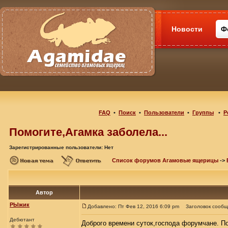
Новости
Ф
FAQ
•
Поиск
•
Пользователи
•
Группы
•
Р
Помогите,Агамка заболела...
Зарегистрированные пользователи: Нет
Список форумов Агамовые ящерицы
->
Автор
РЫжик
Добавлено: Пт Фев 12, 2016 6:09 pm
Заголовок сообщ
Дебютант
Доброго времени суток,господа форумчане. По