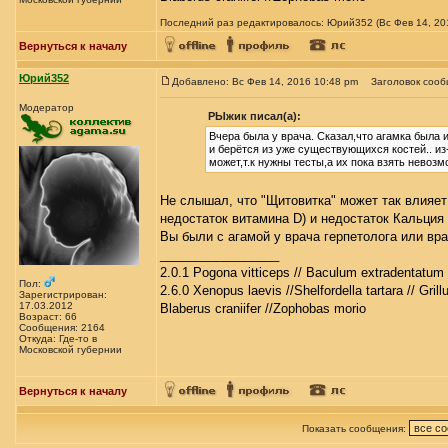
Последний раз редактировалось: Юрий352 (Вс Фев 14, 201
Вернуться к началу
Юрий352
Добавлено: Вс Фев 14, 2016 10:48 pm
Заголовок сооб
Модератор
РЫжик писал(а):
Вчера была у врача. Сказал,что агамка была 
и берётся из уже существующихся костей.. из
может,т.к нужны тесты,а их пока взять невозм
Не слышал, что "Щитовитка" может так влияет
недостаток витамина D) и недостаток Кальция
Вы были с агамой у врача герпетолога или вр
_________________
2.0.1 Pogona vitticeps // Baculum extradentatum 
Пол:
2.6.0 Xenopus laevis //Shelfordella tartara // Gril
Зарегистрирован:
17.03.2012
Blaberus craniifer //Zophobas morio
Возраст: 66
Сообщения: 2164
Откуда: Где-то в
Московской губернии
Вернуться к началу
Показать сообщения: