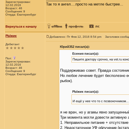
Зарегистрирован:
Так то я ангел....просто на метле быстрее...
12.02.2016
Возраст: 46
Сообщения: 9
Откуда: Екатеринбург
Вернуться к началу
РЫжик
Добавлено: Пт Фев 12, 2016 8:54 pm
Заголовок сообщ
Дебютант
Юрий352 писал(а):
Есения писал(а):
Пол:
Пишите доктору срочно, на vet.ru кон
Зарегистрирован:
12.02.2016
Возраст: 46
Поддерживаю совет. Правда состояние
Сообщения: 9
Откуда: Екатеринбург
Но любое лечение будет бесполезно е
рыбок).
РЫжик писал(а):
И ещё у нее что то с позвоночником...
я не врач, но у агамы явно запущенный
Три момента могли довести активную а
1. Неправильное питание + отсутствие
2. Недостаточное УФ облучение (кстат