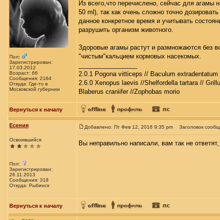
Из всего,что перечислено, сейчас для агамы н
50 ml), так как очень сложно точно дозирова
данное конкретное время и учитывать состоян
разрушить организм животного.
Здоровые агамы растут и размножаются без в
"чистым"кальцием кормовых насекомых.
Пол:
Зарегистрирован:
_________________
17.03.2012
Возраст: 66
2.0.1 Pogona vitticeps // Baculum extradentatum 
Сообщения: 2164
2.6.0 Xenopus laevis //Shelfordella tartara // Gril
Откуда: Где-то в
Московской губернии
Blaberus craniifer //Zophobas morio
Вернуться к началу
Есения
Добавлено: Пт Фев 12, 2016 9:35 pm
Заголовок сообщ
Освоившийся
Вы неправильно написали, вам так не ответят
Пол:
Зарегистрирован:
26.11.2013
Сообщения: 318
Откуда: Рыбинск
Вернуться к началу