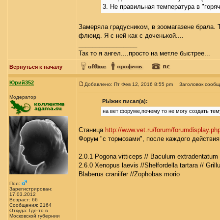
3. Не правильная температура в "горяч
Замеряла градусником, в зоомагазене брала. 
флюид. Я с ней как с доченькой....
_________________
Так то я ангел....просто на метле быстрее...
Вернуться к началу
Юрий352
Добавлено: Пт Фев 12, 2016 8:55 pm
Заголовок сообщ
Модератор
РЫжик писал(а):
на вет форуме,почему то не могу создать тему
Станица
http://www.vet.ru/forum/forumdisplay.ph
Форум "с тормозами", после каждого действия
_________________
2.0.1 Pogona vitticeps // Baculum extradentatum 
2.6.0 Xenopus laevis //Shelfordella tartara // Gril
Blaberus craniifer //Zophobas morio
Пол:
Зарегистрирован:
17.03.2012
Возраст: 66
Сообщения: 2164
Откуда: Где-то в
Московской губернии