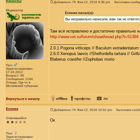
Юрий352
Добавлено: Пт Фев 12, 2016 9:38 pm
Заголовок сообщ
Модератор
Есения писал(а):
Вы неправильно написали, вам так не ответят
Там всё исправлено и достаточно правильно н
http://www.vet.ru/forum/showthread.php?t=51384
_________________
2.0.1 Pogona vitticeps // Baculum extradentatum 
2.6.0 Xenopus laevis //Shelfordella tartara // Gril
Blaberus craniifer //Zophobas morio
Пол:
Зарегистрирован:
17.03.2012
Возраст: 66
Сообщения: 2164
Откуда: Где-то в
Московской губернии
Вернуться к началу
Есения
Добавлено: Пт Фев 12, 2016 10:01 pm
Заголовок сооб
Освоившийся
Ок
Пол:
Зарегистрирован: