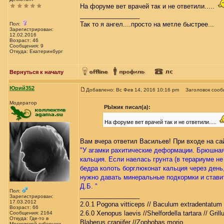
На форуме вет врачей так и не ответили.....
_________________
Так то я ангел....просто на метле быстрее...
Пол:
Зарегистрирован:
12.02.2016
Возраст: 46
Сообщения: 9
Откуда: Екатеринбург
Вернуться к началу
Юрий352
Добавлено: Вс Фев 14, 2016 10:16 pm
Заголовок сооб
Модератор
РЫжик писал(а):
На форуме вет врачей так и не ответили.....
Вам вчера ответил Васильев! При входе на са
"У агамки рахитические деформации. Брюшная 
кальция. Если наелась грунта (в терариуме не
бедра колоть борглюконат кальция через день
нужно давать минеральные подкормки и ставит
Д.Б. "
Пол:
_________________
Зарегистрирован:
17.03.2012
2.0.1 Pogona vitticeps // Baculum extradentatum 
Возраст: 66
2.6.0 Xenopus laevis //Shelfordella tartara // Gril
Сообщения: 2164
Откуда: Где-то в
Blaberus craniifer //Zophobas morio
Московской губернии