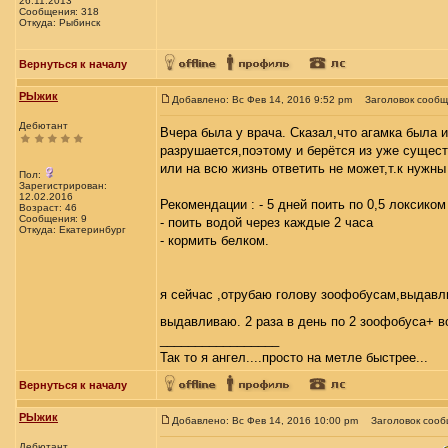
26.11.2013
Сообщения: 318
Откуда: Рыбинск
Вернуться к началу
РЫжик
Добавлено: Вс Фев 14, 2016 9:52 pm
Заголовок сообщ
Дебютант
Вчера была у врача. Сказал,что агамка была и
разрушается,поэтому и берётся из уже сущест
или на всю жизнь ответить не может,т.к нужны
Пол:
Зарегистрирован:
12.02.2016
Рекомендации : - 5 дней поить по 0,5 локсиком
Возраст: 46
Сообщения: 9
- поить водой через каждые 2 часа
Откуда: Екатеринбург
- кормить белком.
я сейчас ,отрубаю голову зоофобусам,выдавл
выдавливаю. 2 раза в день по 2 зоофобуса+ вод
_________________
Так то я ангел....просто на метле быстрее...
Вернуться к началу
РЫжик
Добавлено: Вс Фев 14, 2016 10:00 pm
Заголовок сооб
Дебютант