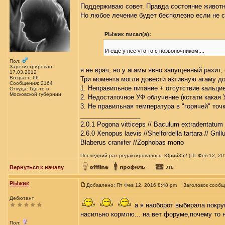
Поддерживаю совет. Правда состояние животн
Но любое лечение будет бесполезно если не 
РЫжик писал(а):
И ещё у нее что то с позвоночником....
Пол:
Зарегистрирован:
я не врач, но у агамы явно запущенный рахит, 
17.03.2012
Возраст: 66
Три момента могли довести активную агаму до
Сообщения: 2164
1. Неправильное питание + отсутствие кальци
Откуда: Где-то в
Московской губернии
2. Недостаточное УФ облучение (кстати какая
3. Не правильная температура в "горячей" точк
_________________
2.0.1 Pogona vitticeps // Baculum extradentatum 
2.6.0 Xenopus laevis //Shelfordella tartara // Gril
Blaberus craniifer //Zophobas morio
Последний раз редактировалось: Юрий352 (Пт Фев 12, 201
Вернуться к началу
РЫжик
Добавлено: Пт Фев 12, 2016 8:48 pm
Заголовок сообщ
Дебютант
а я наоборот выбирала покруп
насильно кормлю... на вет форуме,почему то н
_________________
Пол: