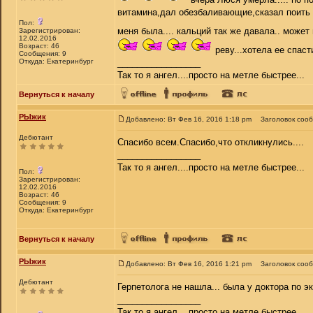
витамина,дал обезбаливающие,сказал поить по
Пол:
меня была.... кальций так же давала.. может 
Зарегистрирован:
12.02.2016
Возраст: 46
реву...хотела ее спасти
Сообщения: 9
Откуда: Екатеринбург
_________________
Так то я ангел....просто на метле быстрее...
Вернуться к началу
РЫжик
Добавлено: Вт Фев 16, 2016 1:18 pm
Заголовок соо
Дебютант
Спасибо всем.Спасибо,что откликнулись....
_________________
Так то я ангел....просто на метле быстрее...
Пол:
Зарегистрирован:
12.02.2016
Возраст: 46
Сообщения: 9
Откуда: Екатеринбург
Вернуться к началу
РЫжик
Добавлено: Вт Фев 16, 2016 1:21 pm
Заголовок соо
Дебютант
Герпетолога не нашла... была у доктора по э
_________________
Так то я ангел....просто на метле быстрее...