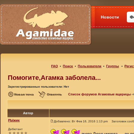
Новости
Ф
FAQ
•
Поиск
•
Пользователи
•
Группы
•
Регис
Помогите,Агамка заболела...
Зарегистрированные пользователи: Нет
Список форумов Агамовые ящерицы
-
Автор
РЫжик
Добавлено: Вт Фев 16, 2016 1:13 pm
Заголовок соо
Дебютант
вчера Люся умерла..... по 